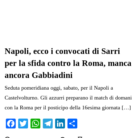
Napoli, ecco i convocati di Sarri
per la sfida contro la Roma, manca
ancora Gabbiadini
Seduta pomeridiana oggi, sabato, per il Napoli a
Castelvolturno. Gli azzurri preparano il match di domani
con la Roma per il posticipo della 16esima giornata […]
Fa
T
W
Te
Li
C
ce
wi
ha
le
nk
on