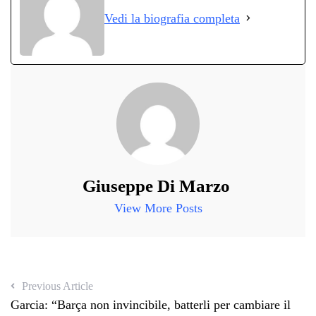
ok
r
A
a
In
vi
Vedi la biografia completa
pp
m
di
Giuseppe Di Marzo
View More Posts
Previous Article
Garcia: “Barça non invincibile, batterli per cambiare il