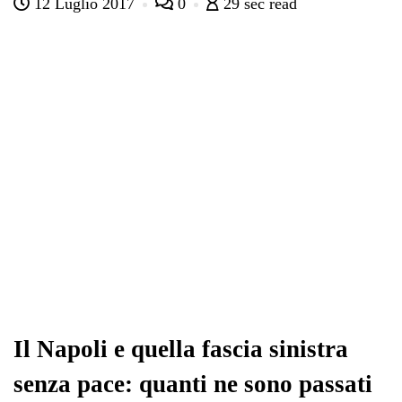
12 Luglio 2017
0
29 sec read
bo
tte
ts
gr
ed
di
ok
r
A
a
In
vi
pp
m
di
Il Napoli e quella fascia sinistra
senza pace: quanti ne sono passati