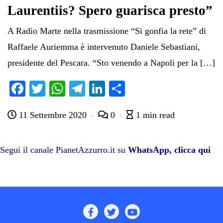
Laurentiis? Spero guarisca presto”
A Radio Marte nella trasmissione “Si gonfia la rete” di
Raffaele Auriemma è intervenuto Daniele Sebastiani,
presidente del Pescara. “Sto venendo a Napoli per la […]
Fa
T
W
Te
Li
C
ce
wi
ha
le
nk
on
11 Settembre 2020
0
1 min read
bo
tte
ts
gr
ed
di
ok
r
A
a
In
vi
pp
m
di
Segui il canale PianetAzzurro.it su
WhatsApp, clicca qui