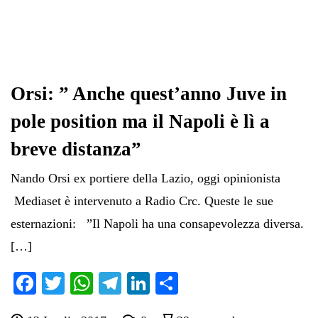
Orsi: ” Anche quest’anno Juve in
pole position ma il Napoli è lì a
breve distanza”
Nando Orsi ex portiere della Lazio, oggi opinionista
Mediaset è intervenuto a Radio Crc. Queste le sue
esternazioni: ”Il Napoli ha una consapevolezza diversa.
[…]
Fa
T
W
Te
Li
C
ce
wi
ha
le
nk
on