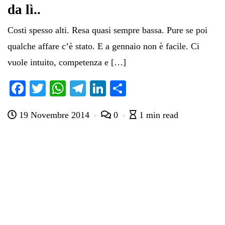
da lì..
Costi spesso alti. Resa quasi sempre bassa. Pure se poi
qualche affare c’è stato. E a gennaio non è facile. Ci
vuole intuito, competenza e […]
Fa
T
W
Te
Li
C
ce
wi
ha
le
nk
on
19 Novembre 2014
0
1 min read
bo
tte
ts
gr
ed
di
ok
r
A
a
In
vi
pp
m
di