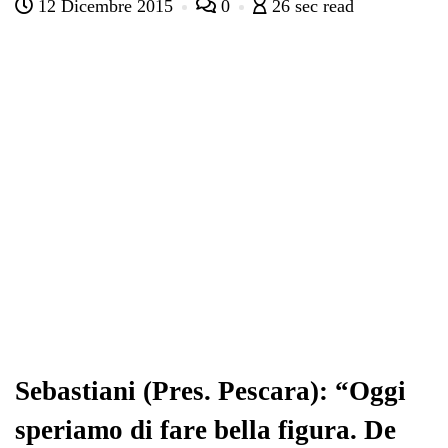
12 Dicembre 2015
0
26 sec read
bo
tte
ts
gr
ed
di
ok
r
A
a
In
vi
pp
m
di
Sebastiani (Pres. Pescara): “Oggi
speriamo di fare bella figura. De