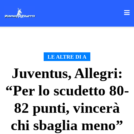
Skip
to
content
LE ALTRE DI A
Juventus, Allegri:
“Per lo scudetto 80-
82 punti, vincerà
chi sbaglia meno”