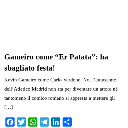
Gameiro come “Er Patata”: ha
sbagliato festa!
Kevin Gameiro come Carlo Verdone. No, l’attaccante
dell’Atletico Madrid non sta per diventare un attore né
tantomeno il comico romano si appresta a mettere gli
[…]
Fa
T
W
Te
Li
C