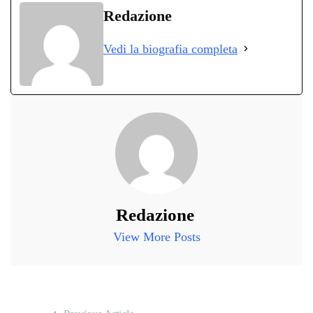
bo
tte
ts
gr
ed
di
Redazione
ok
r
A
a
In
vi
Vedi la biografia completa
pp
m
di
Redazione
View More Posts