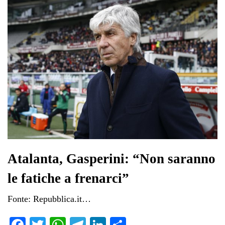
pp
m
di
Atalanta, Gasperini: “Non saranno
le fatiche a frenarci”
Fonte: Repubblica.it…