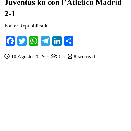
Juventus ko con l’Atletico Madrid
2-1
Fonte: Repubblica.it…
Fa
T
W
Te
Li
C
ce
wi
ha
le
nk
on
10 Agosto 2019
0
8 sec read
bo
tte
ts
gr
ed
di
ok
r
A
a
In
vi
pp
m
di