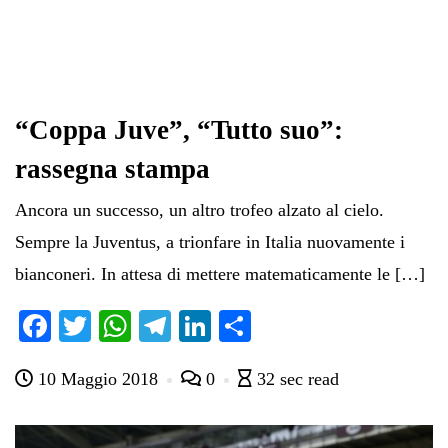
“Coppa Juve”, “Tutto suo”:
rassegna stampa
Ancora un successo, un altro trofeo alzato al cielo.
Sempre la Juventus, a trionfare in Italia nuovamente i
bianconeri. In attesa di mettere matematicamente le […]
Fa
T
W
Te
Li
C
ce
wi
ha
le
nk
on
10 Maggio 2018
0
32 sec read
bo
tte
ts
gr
ed
di
ok
r
A
a
In
vi