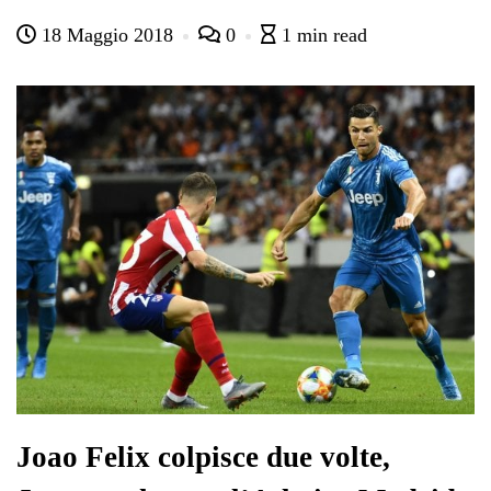
ce
wi
ha
le
nk
on
18 Maggio 2018
0
1 min read
bo
tte
ts
gr
ed
di
ok
r
A
a
In
vi
pp
m
di
Joao Felix colpisce due volte,