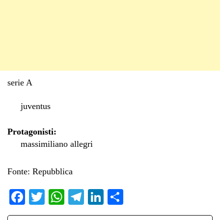
serie A
juventus
Protagonisti:
massimiliano allegri
Fonte: Repubblica
Fa
T
W
Te
Li
C
ce
wi
ha
le
nk
on