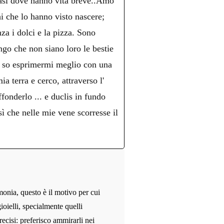
 vasi dove hanno vita breve..Amo
hi che lo hanno visto nascere;
nza i dolci e la pizza. Sono
ngo che non siano loro le bestie
o, so esprimermi meglio con una
a terra e cerco, attraverso l'
fonderlo ... e duclis in fundo
che nelle mie vene scorresse il
monia, questo è il motivo per cui
ioielli, specialmente quelli
recisi: preferisco ammirarli nei