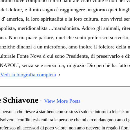
iardini dove compiono il loro naturale ciclo vitale e non nei
o del dolore, e il mio sogno è raggiungere un giorno quei luog
d' america, la loro spiritualità e la loro cultura. non vivrei se
polista, meridionalista ...maradonista. Adoro gli animali, rite
ana. Non mi piace parlare, quel che sento preferisco scriverl
ziché dinanzi a un microfono, amo inoltre il folclore della mi
lturale Fonte Nova d cui sono Presidente, di preservarlo e dif
LI, senza se e senza ma, ringrazio Dio perchè ha fatto sì 
!
Vedi la biografia completa
e Schiavone
View More Posts
persona che riesce a star bene con se stessa solo se intorno a lei c' è ar
risolvere i conflitti esistenti tra le persone che mi circondano;non amo i g
preferisco gli accessori di poco valore; non amo ricevere in regalo i fiori 