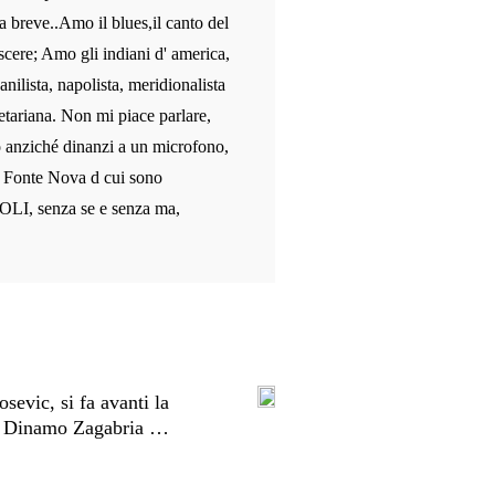
a breve..Amo il blues,il canto del
scere; Amo gli indiani d' america,
anilista, napolista, meridionalista
etariana. Non mi piace parlare,
o anziché dinanzi a un microfono,
le Fonte Nova d cui sono
OLI, senza se e senza ma,
sevic, si fa avanti la
Dinamo Zagabria …