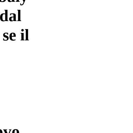
 dal
se il
ovo