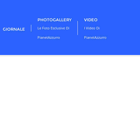
PHOTOGALLERY
VIDEO
Le Foto Esclusive Di
I Video Di
GIORNALE
PianetAzzurro
PianetAzzurro