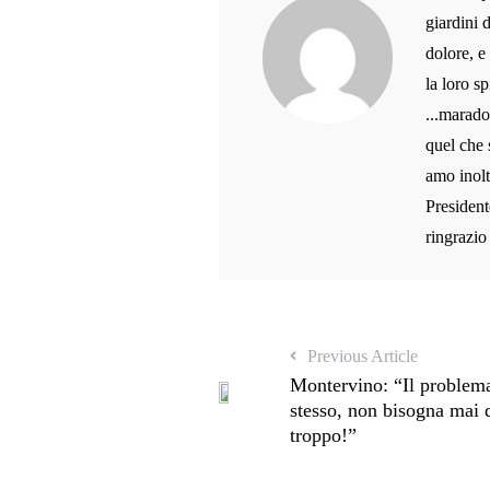
giardini 
dolore, e
la loro sp
...marado
quel che 
amo inolt
President
ringrazio
Previous Article
Montervino: “Il problema
stesso, non bisogna mai d
troppo!”