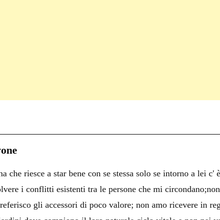
C
on
i
vone
i
 che riesce a star bene con se stessa solo se intorno a lei c' 
i
olvere i conflitti esistenti tra le persone che mi circondano;no
preferisco gli accessori di poco valore; non amo ricevere in rega