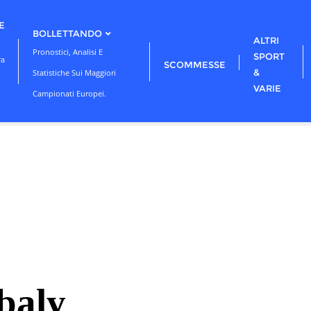
E
BOLLETTANDO
ALTRI
Pronostici, Analisi E
SPORT
ra
SCOMMESSE
&
Statistiche Sui Maggiori
VARIE
Campionati Europei.
baly