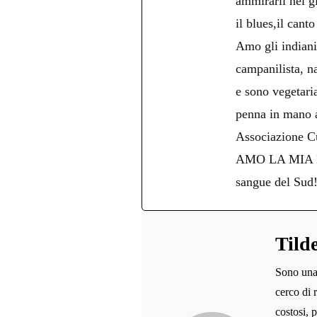
ammirarli nei g
il blues,il cant
Amo gli indiani 
campanilista, na
e sono vegetari
penna in mano an
Associazione Cu
AMO LA MIA NAPO
sangue del Sud
Tild
Sono una 
cerco di 
costosi, 