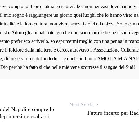
dove compiono il loro naturale ciclo vitale e non nei vasi dove hanno vit
 il mio sogno è raggiungere un giorno quei luoghi che lo hanno visto na
iritualità e la loro cultura. non vivrei senza i dolci e la pizza. Sono camp
nista. Adoro gli animali, ritengo che non siano loro le bestie e sono veg
sento preferisco scriverlo, so esprimermi meglio con una penna in man
re il folclore della mia terra e cerco, attraverso l' Associazione Cultura
e, di preservarlo e diffonderlo ... e duclis in fundo AMO LA MIA NAP
 Dio perchè ha fatto sì che nelle mie vene scorresse il sangue del Sud!
Next Article
 del Napoli è sempre lo
Futuro incerto per Rado
eprimersi nè esaltarsi