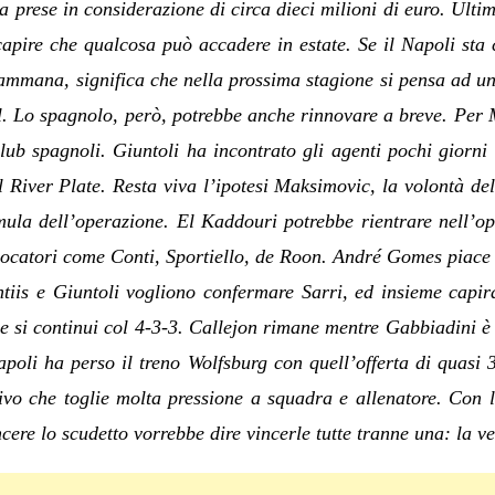
ha prese in considerazione di circa dieci milioni di euro. Ulti
capire che qualcosa può accadere in estate. Se il Napoli st
mmana, significa che nella prossima stagione si pensa ad un 
l. Lo spagnolo, però, potrebbe anche rinnovare a breve. Per
lub spagnoli. Giuntoli ha incontrato gli agenti pochi giorn
el River Plate. Resta viva l’ipotesi Maksimovic, la volontà de
mula dell’operazione. El Kaddouri potrebbe rientrare nell’op
giocatori come Conti, Sportiello, de Roon. André Gomes piac
tiis e Giuntoli vogliono confermare Sarri, ed insieme capir
e si continui col 4-3-3. Callejon rimane mentre Gabbiadini è
Napoli ha perso il treno Wolfsburg con quell’offerta di quasi 
ivo che toglie molta pressione a squadra e allenatore. Con 
cere lo scudetto vorrebbe dire vincerle tutte tranne una: la 