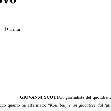
0
1 min
GIOVANNI SCOTTO
, giornalista del quotidia
cco quanto ha affermato: “
Koulibaly è un giocatore dal fut