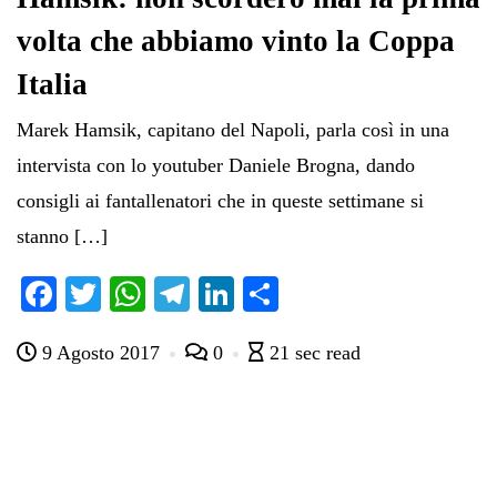
volta che abbiamo vinto la Coppa
Italia
Marek Hamsik, capitano del Napoli, parla così in una
intervista con lo youtuber Daniele Brogna, dando
consigli ai fantallenatori che in queste settimane si
stanno […]
Fa
T
W
Te
Li
C
ce
wi
ha
le
nk
on
9 Agosto 2017
0
21 sec read
bo
tte
ts
gr
ed
di
ok
r
A
a
In
vi
pp
m
di