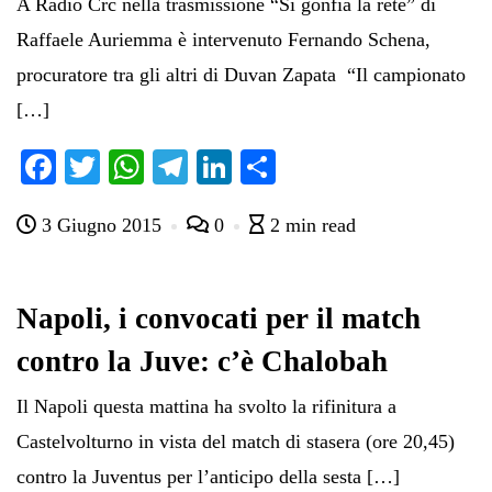
A Radio Crc nella trasmissione “Si gonfia la rete” di
Raffaele Auriemma è intervenuto Fernando Schena,
procuratore tra gli altri di Duvan Zapata “Il campionato
[…]
Fa
T
W
Te
Li
C
ce
wi
ha
le
nk
on
3 Giugno 2015
0
2 min read
bo
tte
ts
gr
ed
di
ok
r
A
a
In
vi
pp
m
di
Napoli, i convocati per il match
contro la Juve: c’è Chalobah
Il Napoli questa mattina ha svolto la rifinitura a
Castelvolturno in vista del match di stasera (ore 20,45)
contro la Juventus per l’anticipo della sesta […]