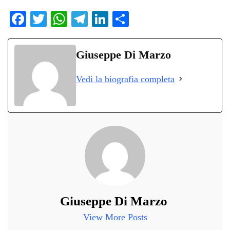
Fa
T
W
Te
Li
C
ce
wi
ha
le
nk
on
bo
tte
ts
gr
ed
di
Giuseppe Di Marzo
ok
r
A
a
In
vi
Vedi la biografia completa
pp
m
di
Giuseppe Di Marzo
View More Posts