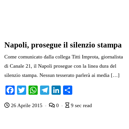
Napoli, prosegue il silenzio stampa
Come comunicato dalla collega Titti Improta, giornalista
di Canale 21, il Napoli prosegue con la linea dura del
silenzio stampa. Nessun tesserato parlerà ai media […]
Fa
T
W
Te
Li
C
ce
wi
ha
le
nk
on
26 Aprile 2015
0
9 sec read
bo
tte
ts
gr
ed
di
ok
r
A
a
In
vi
pp
m
di