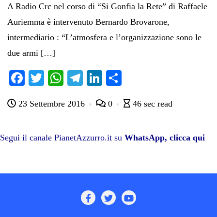
A Radio Crc nel corso di “Si Gonfia la Rete” di Raffaele
Auriemma è intervenuto Bernardo Brovarone,
intermediario : “L’atmosfera e l’organizzazione sono le
due armi […]
Fa
T
W
Te
Li
C
ce
wi
ha
le
nk
on
23 Settembre 2016
0
46 sec read
bo
tte
ts
gr
ed
di
ok
r
A
a
In
vi
pp
m
di
Segui il canale PianetAzzurro.it su
WhatsApp, clicca qui