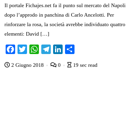
Il portale Fichajes.net fa il punto sul mercato del Napoli
dopo l’approdo in panchina di Carlo Ancelotti. Per
rinforzare la rosa, la società avrebbe individuato quattro
elementi: David […]
Fa
T
W
Te
Li
C
ce
wi
ha
le
nk
on
2 Giugno 2018
0
19 sec read
bo
tte
ts
gr
ed
di
ok
r
A
a
In
vi
pp
m
di