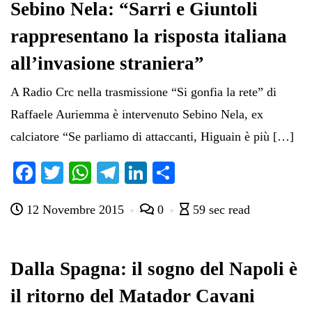
Sebino Nela: “Sarri e Giuntoli
rappresentano la risposta italiana
all’invasione straniera”
A Radio Crc nella trasmissione “Si gonfia la rete” di
Raffaele Auriemma è intervenuto Sebino Nela, ex
calciatore “Se parliamo di attaccanti, Higuain è più […]
Fa
T
W
Te
Li
C
ce
wi
ha
le
nk
on
12 Novembre 2015
0
59 sec read
bo
tte
ts
gr
ed
di
ok
r
A
a
In
vi
pp
m
di
Dalla Spagna: il sogno del Napoli è
il ritorno del Matador Cavani