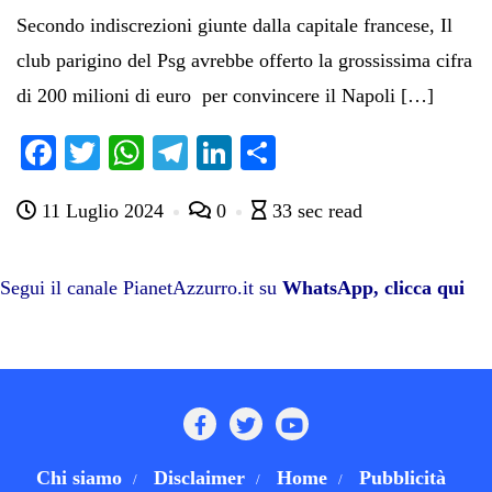
Secondo indiscrezioni giunte dalla capitale francese, Il
club parigino del Psg avrebbe offerto la grossissima cifra
di 200 milioni di euro per convincere il Napoli […]
Fa
T
W
Te
Li
C
ce
wi
ha
le
nk
on
11 Luglio 2024
0
33 sec read
bo
tte
ts
gr
ed
di
ok
r
A
a
In
vi
pp
m
di
Segui il canale PianetAzzurro.it su
WhatsApp, clicca qui
Chi siamo
Disclaimer
Home
Pubblicità