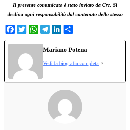
Il presente comunicato è stato inviato da Crc. Si
declina ogni responsabilità dal contenuto dello stesso
Fa
T
W
Te
Li
C
ce
wi
ha
le
nk
on
bo
tte
ts
gr
ed
di
Mariano Potena
ok
r
A
a
In
vi
Vedi la biografia completa
pp
m
di