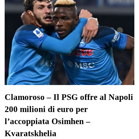
pp
m
di
Clamoroso – Il PSG offre al Napoli
200 milioni di euro per
l’accoppiata Osimhen –
Kvaratskhelia