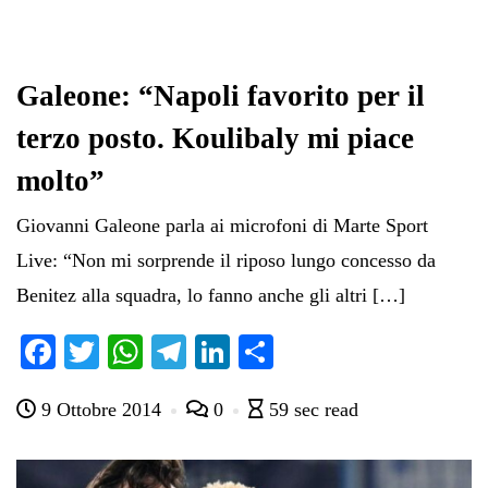
Galeone: “Napoli favorito per il
terzo posto. Koulibaly mi piace
molto”
Giovanni Galeone parla ai microfoni di Marte Sport
Live: “Non mi sorprende il riposo lungo concesso da
Benitez alla squadra, lo fanno anche gli altri […]
Fa
T
W
Te
Li
C
ce
wi
ha
le
nk
on
9 Ottobre 2014
0
59 sec read
bo
tte
ts
gr
ed
di
ok
r
A
a
In
vi