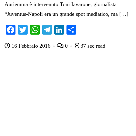
Auriemma è intervenuto Toni Iavarone, giornalista
“Juventus-Napoli era un grande spot mediatico, ma […]
Fa
T
W
Te
Li
C
ce
wi
ha
le
nk
on
16 Febbraio 2016
0
37 sec read
bo
tte
ts
gr
ed
di
ok
r
A
a
In
vi
pp
m
di