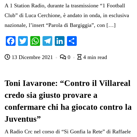
A 1 Station Radio, durante la trasmissione “1 Football
Club” di Luca Cerchione, è andato in onda, in esclusiva
nazionale, l’insert “Parola di Bargiggia”, con […]
Fa
T
W
Te
Li
C
ce
wi
ha
le
nk
on
13 Dicembre 2021
0
4 min read
bo
tte
ts
gr
ed
di
ok
r
A
a
In
vi
pp
m
di
Toni Iavarone: “Contro il Villareal
credo sia giusto provare a
confermare chi ha giocato contro la
Juventus”
A Radio Crc nel corso di “Si Gonfia la Rete” di Raffaele