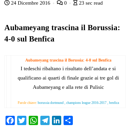
24 Dicembre 2016
0
23 sec read
bo
tte
ts
gr
ed
di
ok
r
A
a
In
vi
pp
m
di
Aubameyang trascina il Borussia:
4-0 sul Benfica
Aubameyang trascina il Borussia: 4-0 sul Benfica
I tedeschi ribaltano i risultato dell’andata e si
qualificano ai quarti di finale grazie ai tre gol di
Aubameyang e alla rete di Pulisic
Parole chiave:
borussia dortmund , champions league 2016-2017 , benfica
Fa
T
W
Te
Li
C
ce
wi
ha
le
nk
on