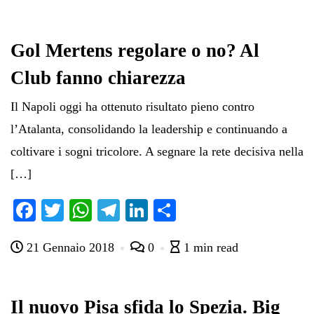
Gol Mertens regolare o no? Al
Club fanno chiarezza
Il Napoli oggi ha ottenuto risultato pieno contro
l’Atalanta, consolidando la leadership e continuando a
coltivare i sogni tricolore. A segnare la rete decisiva nella
[…]
Fa
T
W
Te
Li
C
ce
wi
ha
le
nk
on
21 Gennaio 2018
0
1 min read
bo
tte
ts
gr
ed
di
ok
r
A
a
In
vi
pp
m
di
Il nuovo Pisa sfida lo Spezia. Big