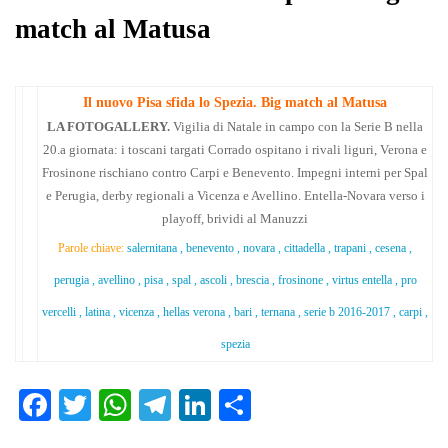
match al Matusa
Il nuovo Pisa sfida lo Spezia. Big match al Matusa
LA FOTOGALLERY.
Vigilia di Natale in campo con la Serie B nella
20.a giornata: i toscani targati Corrado ospitano i rivali liguri, Verona e
Frosinone rischiano contro Carpi e Benevento. Impegni interni per Spal
e Perugia, derby regionali a Vicenza e Avellino. Entella-Novara verso i
playoff, brividi al Manuzzi
Parole chiave:
salernitana , benevento , novara , cittadella , trapani , cesena ,
perugia , avellino , pisa , spal , ascoli , brescia , frosinone , virtus entella , pro
vercelli , latina , vicenza , hellas verona , bari , ternana , serie b 2016-2017 , carpi ,
spezia
Fa
T
W
Te
Li
C
ce
wi
ha
le
nk
on