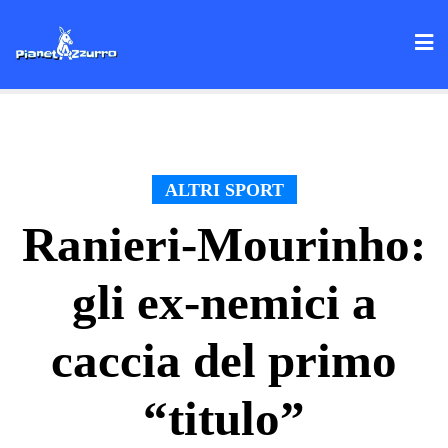
Skip
to
content
ALTRI SPORT
Ranieri-Mourinho:
gli ex-nemici a
caccia del primo
“titulo”