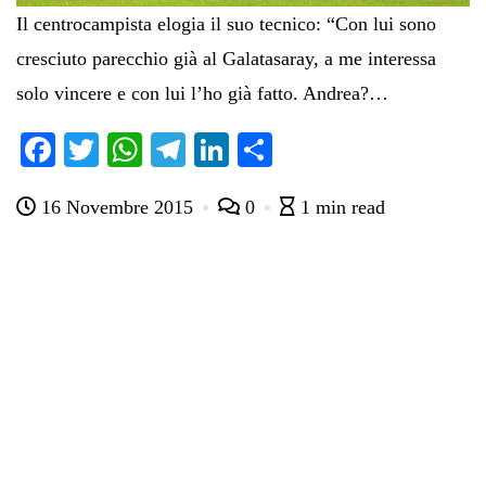
Il centrocampista elogia il suo tecnico: “Con lui sono
cresciuto parecchio già al Galatasaray, a me interessa
solo vincere e con lui l’ho già fatto. Andrea?…
Fa
T
W
Te
Li
C
ce
wi
ha
le
nk
on
16 Novembre 2015
0
1 min read
bo
tte
ts
gr
ed
di
ok
r
A
a
In
vi
pp
m
di