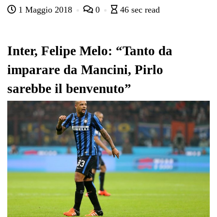
1 Maggio 2018
0
46 sec read
bo
tte
ts
gr
ed
di
ok
r
A
a
In
vi
pp
m
di
Inter, Felipe Melo: “Tanto da
imparare da Mancini, Pirlo
sarebbe il benvenuto”