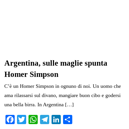
Argentina, sulle maglie spunta
Homer Simpson
C’è un Homer Simpson in ognuno di noi. Un uomo che
ama rilassarsi sul divano, mangiare buon cibo e godersi
una bella birra. In Argentina […]
Fa
T
W
Te
Li
C
ce
wi
ha
le
nk
on