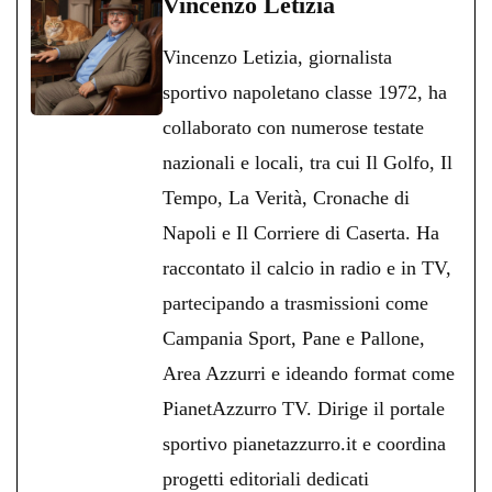
Vincenzo Letizia
ok
r
A
a
In
vi
Vincenzo Letizia, giornalista
pp
m
di
sportivo napoletano classe 1972, ha
collaborato con numerose testate
nazionali e locali, tra cui Il Golfo, Il
Tempo, La Verità, Cronache di
Napoli e Il Corriere di Caserta. Ha
raccontato il calcio in radio e in TV,
partecipando a trasmissioni come
Campania Sport, Pane e Pallone,
Area Azzurri e ideando format come
PianetAzzurro TV. Dirige il portale
sportivo pianetazzurro.it e coordina
progetti editoriali dedicati