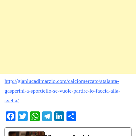
http://gianlucadimarzio.com/calciomercato/atalanta-
gasperini-a-sportiello-se-vuole-partire-lo-faccia-alla-
svelta/
Fa
T
W
Te
Li
C
ce
wi
ha
le
nk
on
bo
tte
ts
gr
ed
di