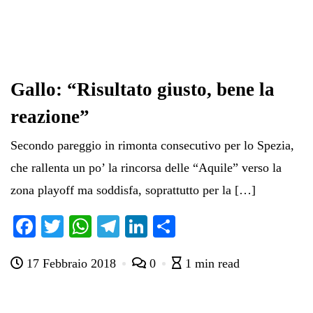
Gallo: “Risultato giusto, bene la
reazione”
Secondo pareggio in rimonta consecutivo per lo Spezia,
che rallenta un po’ la rincorsa delle “Aquile” verso la
zona playoff ma soddisfa, soprattutto per la […]
Fa
T
W
Te
Li
C
ce
wi
ha
le
nk
on
17 Febbraio 2018
0
1 min read
bo
tte
ts
gr
ed
di
ok
r
A
a
In
vi