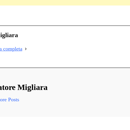
C
on
i
igliara
i
ia completa
i
atore Migliara
re Posts