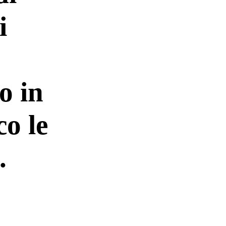
i
:
o in
o le
.