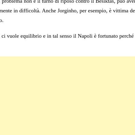
 problema non è il turno di riposo contro il Besiktas, può av
ente in difficoltà. Anche Jorginho, per esempio, è vittima de
o.
 ci vuole equilibrio e in tal senso il Napoli è fortunato perch