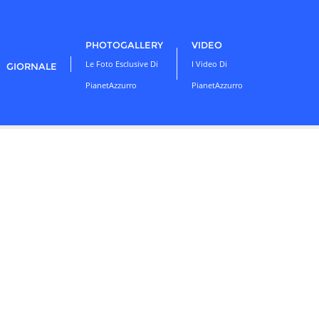
PHOTOGALLERY
VIDEO
Le Foto Esclusive Di
I Video Di
GIORNALE
PianetAzzurro
PianetAzzurro