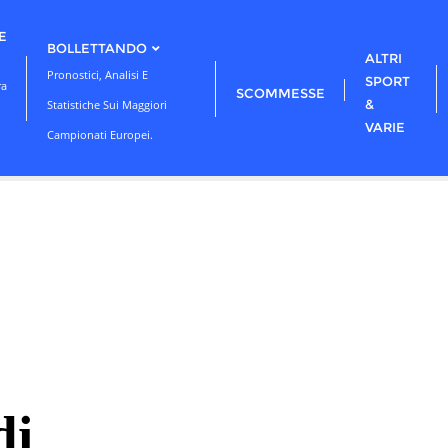
E
BOLLETTANDO
ALTRI
Pronostici, Analisi E
SPORT
ra
SCOMMESSE
&
Statistiche Sui Maggiori
VARIE
Campionati Europei.
di