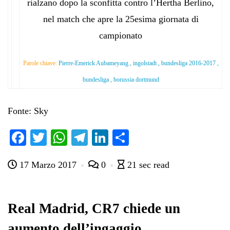
rialzano dopo la sconfitta contro l’Hertha Berlino,
nel match che apre la 25esima giornata di
campionato
Parole chiave:
Pierre-Emerick Aubameyang , ingolstadt , bundesliga 2016-2017 ,
bundesliga , borussia dortmund
Fonte: Sky
Fa
T
W
Te
Li
C
ce
wi
ha
le
nk
on
17 Marzo 2017
0
21 sec read
bo
tte
ts
gr
ed
di
ok
r
A
a
In
vi
pp
m
di
Real Madrid, CR7 chiede un
aumento dell’ingaggio