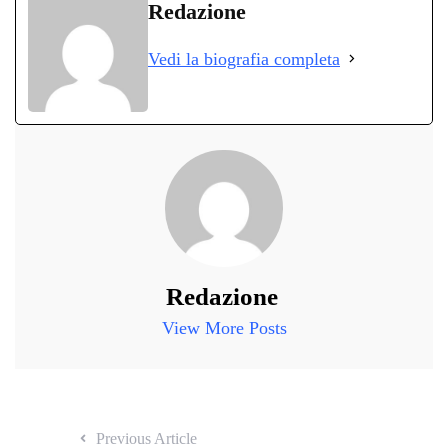
bo
tte
ts
gr
ed
di
Redazione
ok
r
A
a
In
vi
Vedi la biografia completa
pp
m
di
Redazione
View More Posts
Previous Article