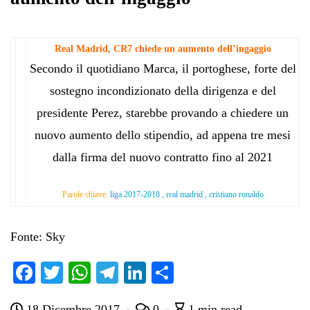
Real Madrid, CR7 chiede un aumento dell’ingaggio
Secondo il quotidiano Marca, il portoghese, forte del
sostegno incondizionato della dirigenza e del
presidente Perez, starebbe provando a chiedere un
nuovo aumento dello stipendio, ad appena tre mesi
dalla firma del nuovo contratto fino al 2021
Parole chiave:
liga 2017-2018 , real madrid , cristiano ronaldo
Fonte: Sky
Fa
T
W
Te
Li
C
ce
wi
ha
le
nk
on
18 Dicembre 2017
0
1 min read