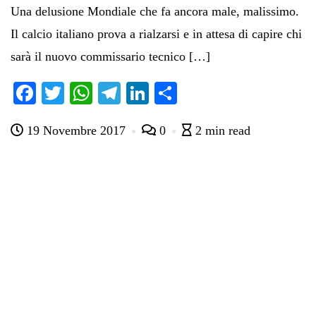
Una delusione Mondiale che fa ancora male, malissimo.
Il calcio italiano prova a rialzarsi e in attesa di capire chi
sarà il nuovo commissario tecnico […]
Fa
T
W
Te
Li
C
ce
wi
ha
le
nk
on
19 Novembre 2017
0
2 min read
bo
tte
ts
gr
ed
di
ok
r
A
a
In
vi
pp
m
di