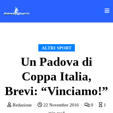
Skip
to
content
ALTRI SPORT
Un Padova di
Coppa Italia,
Brevi: “Vinciamo!”
Redazione
22 Novembre 2016
0
1
min read