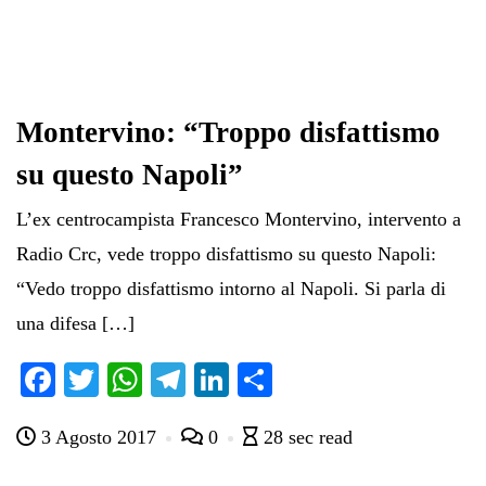
Montervino: “Troppo disfattismo
su questo Napoli”
L’ex centrocampista Francesco Montervino, intervento a
Radio Crc, vede troppo disfattismo su questo Napoli:
“Vedo troppo disfattismo intorno al Napoli. Si parla di
una difesa […]
Fa
T
W
Te
Li
C
ce
wi
ha
le
nk
on
3 Agosto 2017
0
28 sec read
bo
tte
ts
gr
ed
di
ok
r
A
a
In
vi