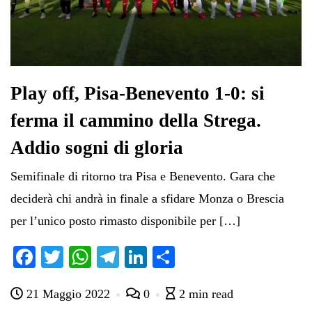
Play off, Pisa-Benevento 1-0: si
ferma il cammino della Strega.
Addio sogni di gloria
Semifinale di ritorno tra Pisa e Benevento. Gara che
deciderà chi andrà in finale a sfidare Monza o Brescia
per l’unico posto rimasto disponibile per […]
Fa
T
W
Te
Li
C
ce
wi
ha
le
nk
on
21 Maggio 2022
0
2 min read
bo
tte
ts
gr
ed
di