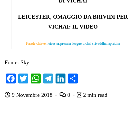
DI VICHAI
LEICESTER, OMAGGIO DA BRIVIDI PER
VICHAI: IL VIDEO
Parole chiave:
leicester,premier league,vichai srivaddhanaprabha
Fonte: Sky
Fa
T
W
Te
Li
C
ce
wi
ha
le
nk
on
9 Novembre 2018
0
2 min read
bo
tte
ts
gr
ed
di
ok
r
A
a
In
vi
pp
m
di