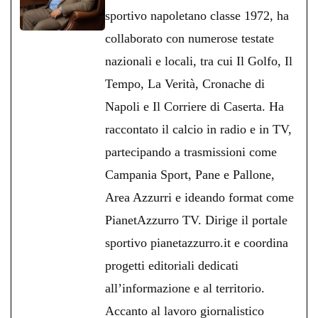
pp
m
di
sportivo napoletano classe 1972, ha
collaborato con numerose testate
nazionali e locali, tra cui Il Golfo, Il
Tempo, La Verità, Cronache di
Napoli e Il Corriere di Caserta. Ha
raccontato il calcio in radio e in TV,
partecipando a trasmissioni come
Campania Sport, Pane e Pallone,
Area Azzurri e ideando format come
PianetAzzurro TV. Dirige il portale
sportivo pianetazzurro.it e coordina
progetti editoriali dedicati
all’informazione e al territorio.
Accanto al lavoro giornalistico