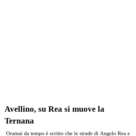
ok
r
A
a
In
vi
pp
m
di
Avellino, su Rea si muove la
Ternana
​ Oramai da tempo è scritto che le strade di Angelo Rea e