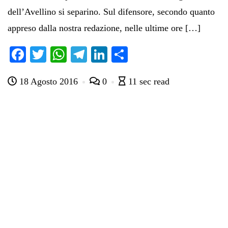
dell’Avellino si separino. Sul difensore, secondo quanto
appreso dalla nostra redazione, nelle ultime ore […]
Fa
T
W
Te
Li
C
ce
wi
ha
le
nk
on
18 Agosto 2016
0
11 sec read
bo
tte
ts
gr
ed
di
ok
r
A
a
In
vi
pp
m
di