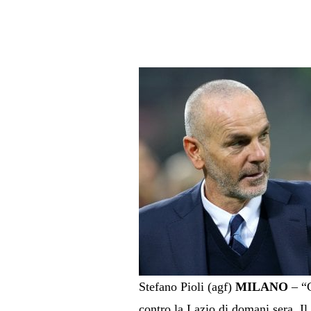
Stefano Pioli (agf)
MILANO
– “C
contro la Lazio di domani sera. Il