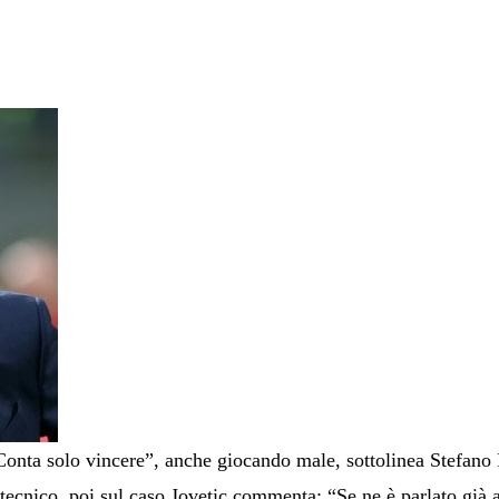
onta solo vincere”, anche giocando male, sottolinea Stefano Pio
 tecnico, poi sul caso Jovetic commenta: “Se ne è parlato già 