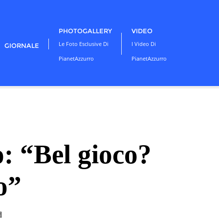
PHOTOGALLERY
VIDEO
Le Foto Esclusive Di
I Video Di
GIORNALE
PianetAzzurro
PianetAzzurro
o: “Bel gioco?
o”
d