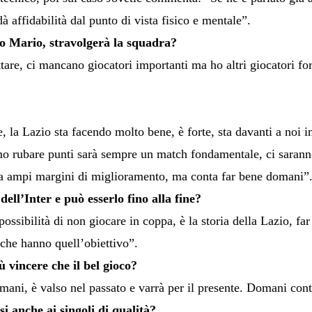
 affidabilità dal punto di vista fisico e mentale”.
ao Mario, stravolgerà la squadra?
tare, ci mancano giocatori importanti ma ho altri giocatori for
, la Lazio sta facendo molto bene, è forte, sta davanti a noi in
o rubare punti sarà sempre un match fondamentale, ci sarann
ha ampi margini di miglioramento, ma conta far bene domani”
ell’Inter e può esserlo fino alla fine?
possibilità di non giocare in coppa, è la storia della Lazio, f
 che hanno quell’obiettivo”.
 vincere che il bel gioco?
mani, è valso nel passato e varrà per il presente. Domani conta 
 anche ai singoli di qualità?