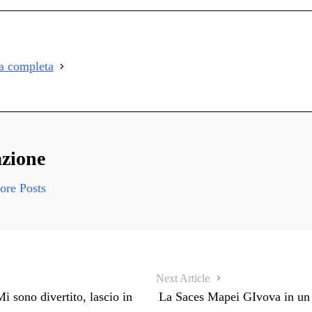
on
i
i
ia completa
i
zione
re Posts
Next Article
 sono divertito, lascio in
La Saces Mapei GIvova in un 