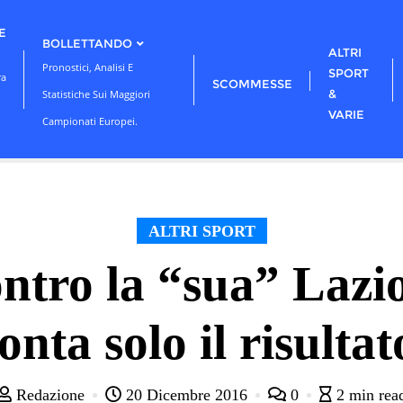
E
BOLLETTANDO
ALTRI
Pronostici, Analisi E
SPORT
ra
SCOMMESSE
&
Statistiche Sui Maggiori
VARIE
Campionati Europei.
ALTRI SPORT
contro la “sua” Lazi
onta solo il risultat
Redazione
20 Dicembre 2016
0
2 min rea