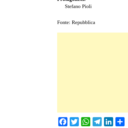
Stefano Pioli
Fonte: Repubblica
Fa
T
W
Te
Li