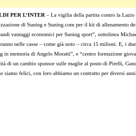
LDI PER L’INTER
– La vigilia della partita contro la Lazio
izzazione di Suning e Suning.com per il kit di allenamento dei 
randi vantaggi economici per Suning sport”, sottolinea Michae
ranno nelle casse – come già noto – circa 15 milioni. E, i due
ng in memoria di Angelo Moratti”, e “centro formazione giov
lità di un cambio sponsor sulle maglie al posto di Pirelli, Ga
ne siamo felici, con loro abbiamo un contratto per diversi ann