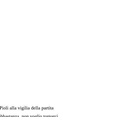
li alla vigilia della partita
abbastanza, non voglio tornarci,