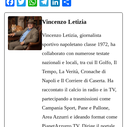
Fa
T
W
Te
Li
C
ce
wi
ha
le
nk
on
bo
tte
ts
gr
ed
di
Vincenzo Letizia
ok
r
A
a
In
vi
Vincenzo Letizia, giornalista
pp
m
di
sportivo napoletano classe 1972, ha
collaborato con numerose testate
nazionali e locali, tra cui Il Golfo, Il
Tempo, La Verità, Cronache di
Napoli e Il Corriere di Caserta. Ha
raccontato il calcio in radio e in TV,
partecipando a trasmissioni come
Campania Sport, Pane e Pallone,
Area Azzurri e ideando format come
PianetAzzurro TV. Dirige il portale