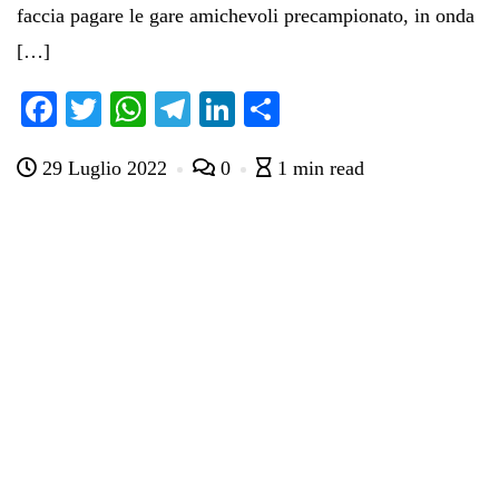
faccia pagare le gare amichevoli precampionato, in onda
[…]
Fa
T
W
Te
Li
C
ce
wi
ha
le
nk
on
29 Luglio 2022
0
1 min read
bo
tte
ts
gr
ed
di
ok
r
A
a
In
vi
pp
m
di