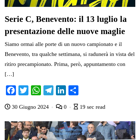
Serie C, Benevento: il 13 luglio la
presentazione delle nuove maglie
Siamo ormai alle porte di un nuovo campionato e il
Benevento, tra qualche settimana, si radunerà in vista del
ritiro precampionato. Prima, però, appuntamento con
[…]
Fa
T
W
Te
Li
C
ce
wi
ha
le
nk
on
30 Giugno 2024
0
19 sec read
bo
tte
ts
gr
ed
di
ok
r
A
a
In
vi
pp
m
di