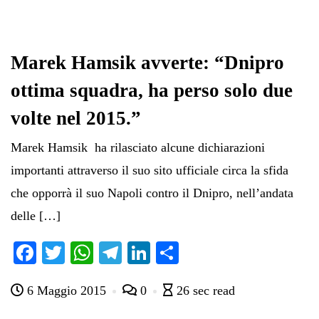
Marek Hamsik avverte: “Dnipro
ottima squadra, ha perso solo due
volte nel 2015.”
Marek Hamsik ha rilasciato alcune dichiarazioni
importanti attraverso il suo sito ufficiale circa la sfida
che opporrà il suo Napoli contro il Dnipro, nell’andata
delle […]
Fa
T
W
Te
Li
C
ce
wi
ha
le
nk
on
6 Maggio 2015
0
26 sec read
bo
tte
ts
gr
ed
di