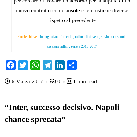
per cercare di trovare un accordo per la stipula di un
nuovo contratto con clausole e tempistiche diverse
rispetto al precedente
Parole chiave:
closing milan , fan club , milan , fininvest , silvio berlusconi ,
cessione milan , serie a 2016-2017
Fa
T
W
Te
Li
C
ce
wi
ha
le
nk
on
6 Marzo 2017
0
1 min read
bo
tte
ts
gr
ed
di
ok
r
A
a
In
vi
pp
m
di
“Inter, successo decisivo. Napoli
chance sprecata”