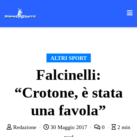
Skip
to
content
ALTRI SPORT
Falcinelli:
“Crotone, è stata
una favola”
Redazione
30 Maggio 2017
0
2 min
read