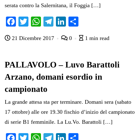
serata contro la Salernitana, il Foggia […]
Fa
T
W
Te
Li
C
ce
wi
ha
le
nk
on
21 Dicembre 2017
0
1 min read
bo
tte
ts
gr
ed
di
ok
r
A
a
In
vi
pp
m
di
PALLAVOLO – Luvo Barattoli
Arzano, domani esordio in
campionato
La grande attesa sta per terminare. Domani sera (sabato
17 ottobre) alle ore 19.30 fischio d’inizio del campionato
di serie B1 femminile. La Lu.Vo. Barattoli […]
Fa
T
W
Te
Li
C