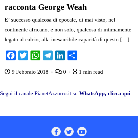
racconta George Weah
E’ successo qualcosa di epocale, di mai visto, nel
continente africano, e non solo, qualcosa di intimamente
legato al calcio, alla inesauribile capacità di questo […]
Fa
T
W
Te
Li
C
ce
wi
ha
le
nk
on
9 Febbraio 2018
0
1 min read
bo
tte
ts
gr
ed
di
ok
r
A
a
In
vi
pp
m
di
Segui il canale PianetAzzurro.it su
WhatsApp, clicca qui