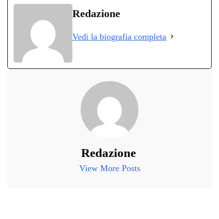
bo
tte
ts
gr
ed
di
Redazione
ok
r
A
a
In
vi
Vedi la biografia completa
pp
m
di
Redazione
View More Posts