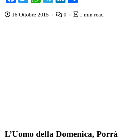
ce
wi
ha
le
nk
on
16 Ottobre 2015
0
1 min read
bo
tte
ts
gr
ed
di
ok
r
A
a
In
vi
pp
m
di
L’Uomo della Domenica, Porrà