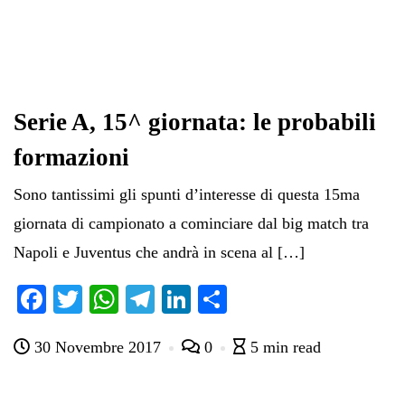
Serie A, 15^ giornata: le probabili
formazioni
Sono tantissimi gli spunti d’interesse di questa 15ma
giornata di campionato a cominciare dal big match tra
Napoli e Juventus che andrà in scena al […]
Fa
T
W
Te
Li
C
ce
wi
ha
le
nk
on
30 Novembre 2017
0
5 min read
bo
tte
ts
gr
ed
di
ok
r
A
a
In
vi