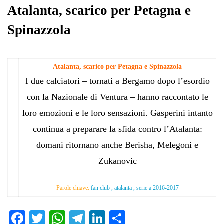
pp
m
di
Atalanta, scarico per Petagna e
Spinazzola
Atalanta, scarico per Petagna e Spinazzola
I due calciatori – tornati a Bergamo dopo l’esordio
con la Nazionale di Ventura – hanno raccontato le
loro emozioni e le loro sensazioni. Gasperini intanto
continua a preparare la sfida contro l’Atalanta:
domani ritornano anche Berisha, Melegoni e
Zukanovic
Parole chiave:
fan club , atalanta , serie a 2016-2017
Fa
T
W
Te
Li
C