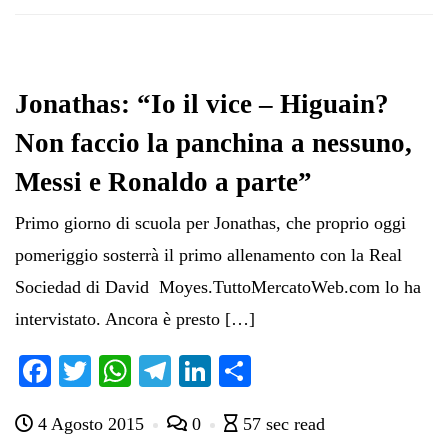
Jonathas: “Io il vice – Higuain?
Non faccio la panchina a nessuno,
Messi e Ronaldo a parte”
Primo giorno di scuola per Jonathas, che proprio oggi
pomeriggio sosterrà il primo allenamento con la Real
Sociedad di David Moyes.TuttoMercatoWeb.com lo ha
intervistato. Ancora è presto […]
Fa
T
W
Te
Li
C
ce
wi
ha
le
nk
on
4 Agosto 2015
0
57 sec read
bo
tte
ts
gr
ed
di