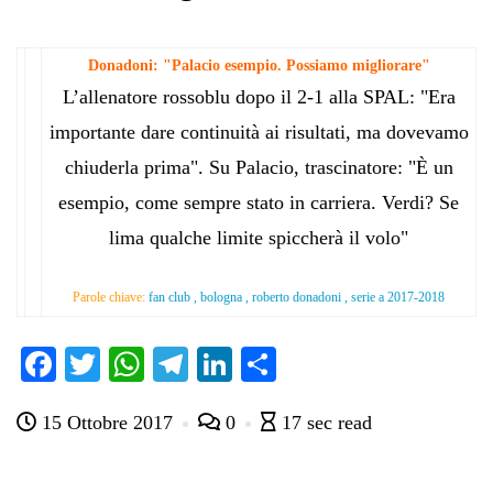
Donadoni: "Palacio esempio. Possiamo migliorare"
L’allenatore rossoblu dopo il 2-1 alla SPAL: "Era
importante dare continuità ai risultati, ma dovevamo
chiuderla prima". Su Palacio, trascinatore: "È un
esempio, come sempre stato in carriera. Verdi? Se
lima qualche limite spiccherà il volo"
Parole chiave:
fan club , bologna , roberto donadoni , serie a 2017-2018
Fa
T
W
Te
Li
C
ce
wi
ha
le
nk
on
15 Ottobre 2017
0
17 sec read
bo
tte
ts
gr
ed
di
ok
r
A
a
In
vi