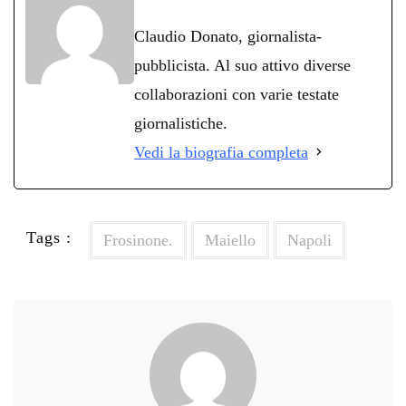
ok
r
A
a
In
vi
Claudio Donato, giornalista-
pp
m
di
pubblicista. Al suo attivo diverse
collaborazioni con varie testate
giornalistiche.
Vedi la biografia completa
Tags :
Frosinone.
Maiello
Napoli