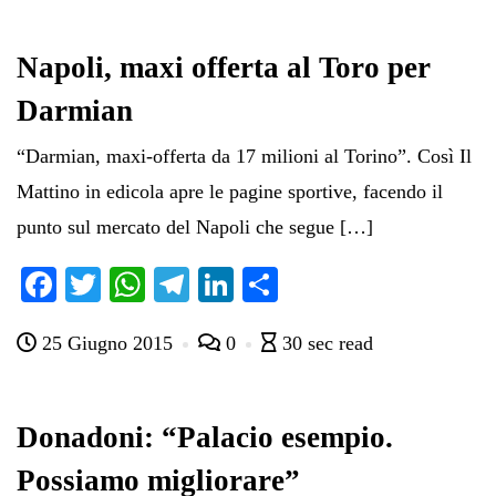
ok
r
A
a
In
vi
pp
m
di
Napoli, maxi offerta al Toro per
Darmian
“Darmian, maxi-offerta da 17 milioni al Torino”. Così Il
Mattino in edicola apre le pagine sportive, facendo il
punto sul mercato del Napoli che segue […]
Fa
T
W
Te
Li
C
ce
wi
ha
le
nk
on
25 Giugno 2015
0
30 sec read
bo
tte
ts
gr
ed
di
ok
r
A
a
In
vi
pp
m
di
Donadoni: “Palacio esempio.
Possiamo migliorare”