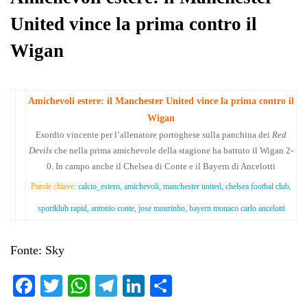
United vince la prima contro il
Wigan
Amichevoli estere: il Manchester United vince la prima contro il
Wigan
Esordio vincente per l’allenatore portoghese sulla panchina dei
Red
Devils
che nella prima amichevole della stagione ha battuto il Wigan 2-
0. In campo anche il Chelsea di Conte e il Bayern di Ancelotti
Parole chiave:
calcio_estero, amichevoli, manchester united, chelsea footbal club,
sportklub rapid, antonio conte, jose mourinho, bayern monaco carlo ancelotti
Fonte: Sky
Fa
T
W
Te
Li
C