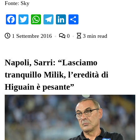
Fonte: Sky
Fa
T
W
Te
Li
C
ce
wi
ha
le
nk
on
1 Settembre 2016
0
3 min read
bo
tte
ts
gr
ed
di
ok
r
A
a
In
vi
pp
m
di
Napoli, Sarri: “Lasciamo
tranquillo Milik, l’eredità di
Higuain è pesante”