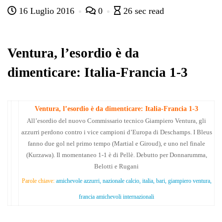
ce
wi
ha
le
nk
on
16 Luglio 2016
0
26 sec read
bo
tte
ts
gr
ed
di
ok
r
A
a
In
vi
pp
m
di
Ventura, l’esordio è da
dimenticare: Italia-Francia 1-3
Ventura, l’esordio è da dimenticare: Italia-Francia 1-3
All’esordio del nuovo Commissario tecnico Giampiero Ventura, gli
azzurri perdono contro i vice campioni d’Europa di Deschamps. I Bleus
fanno due gol nel primo tempo (Martial e Giroud), e uno nel finale
(Kurzawa). Il momentaneo 1-1 è di Pellè. Debutto per Donnarumma,
Belotti e Rugani
Parole chiave:
amichevole azzurri, nazionale calcio, italia, bari, giampiero ventura,
francia amichevoli internazionali