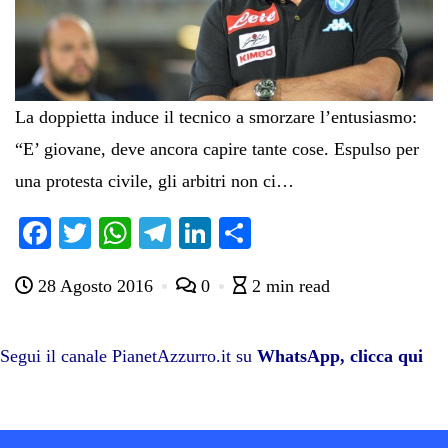
La doppietta induce il tecnico a smorzare l’entusiasmo:
“E’ giovane, deve ancora capire tante cose. Espulso per
una protesta civile, gli arbitri non ci…
Fa
T
W
Te
Li
C
ce
wi
ha
le
nk
on
28 Agosto 2016
0
2 min read
bo
tte
ts
gr
ed
di
ok
r
A
a
In
vi
pp
m
di
Segui il canale PianetAzzurro.it su
WhatsApp, clicca qui