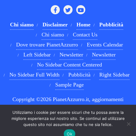
Chi siamo
Disclaimer
Home
Pubblicità
Chi siamo
Contact Us
Dove trovare PianetAzzurro
Events Calendar
Left Sidebar
Newsletter
Newsletter
No Sidebar Content Centered
No Sidebar Full Width
Pubblicità
Right Sidebar
Sample Page
Copyright ©2026 PianetAzzurro.it, aggiornamenti
costanti sul Calcio Napoli e sul mondo del betting . All
Utilizziamo i cookie per essere sicuri che tu possa avere la
rights reserved.
Powered by
WordPress
&
Designed by
migliore esperienza sul nostro sito. Se continui ad utilizzare
questo sito noi assumiamo che tu ne sia felice.
Bizberg Themes
Ok