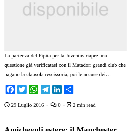
La partenza del Pipita per la Juventus riapre una
questione già verificatasi con il Matador: grandi club che
pagano la clausola rescissoria, poi le accuse dei…
Fa
T
W
Te
Li
C
ce
wi
ha
le
nk
on
29 Luglio 2016
0
2 min read
bo
tte
ts
gr
ed
di
ok
r
A
a
In
vi
pp
m
di
Amichevoli estere: il Manchester