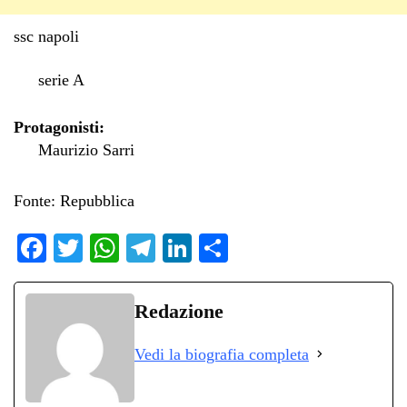
ssc napoli
serie A
Protagonisti:
Maurizio Sarri
Fonte: Repubblica
Fa
T
W
Te
Li
C
ce
wi
ha
le
nk
on
bo
tte
ts
gr
ed
di
Redazione
ok
r
A
a
In
vi
Vedi la biografia completa
pp
m
di