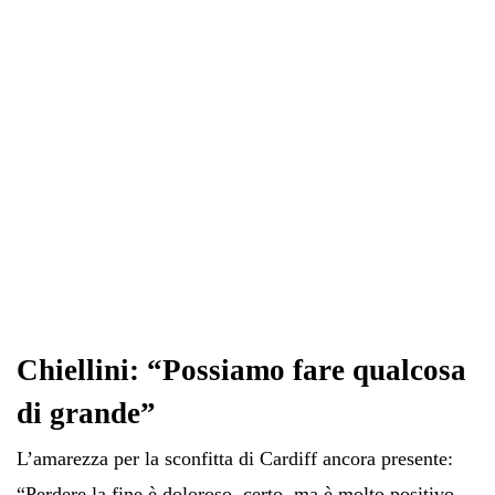
pp
m
di
Chiellini: “Possiamo fare qualcosa
di grande”
L’amarezza per la sconfitta di Cardiff ancora presente:
“Perdere la fine è doloroso, certo, ma è molto positivo