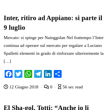
Inter, ritiro ad Appiano: si parte il
9 luglio
Mercato: si spinge per Nainggolan Nel frattempo l’Inter
continua ad operare sul mercato per regalare a Luciano
Spalletti elementi in grado di rinforzare ulteriormente la
[…]
Fa
T
W
Te
Li
C
ce
wi
ha
le
nk
on
12 Giugno 2018
0
56 sec read
bo
tte
ts
gr
ed
di
ok
r
A
a
In
vi
pp
m
di
El Sha-gol, Totti: “Anche io li