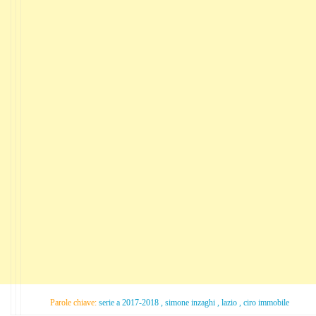
Parole chiave:
serie a 2017-2018 , simone inzaghi , lazio , ciro immobile