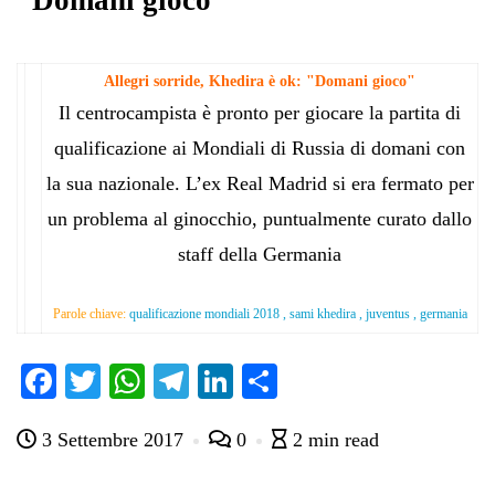
“Domani gioco”
Allegri sorride, Khedira è ok: "Domani gioco"
Il centrocampista è pronto per giocare la partita di
qualificazione ai Mondiali di Russia di domani con
la sua nazionale. L’ex Real Madrid si era fermato per
un problema al ginocchio, puntualmente curato dallo
staff della Germania
Parole chiave:
qualificazione mondiali 2018 , sami khedira , juventus , germania
Fa
T
W
Te
Li
C
ce
wi
ha
le
nk
on
3 Settembre 2017
0
2 min read
bo
tte
ts
gr
ed
di
ok
r
A
a
In
vi