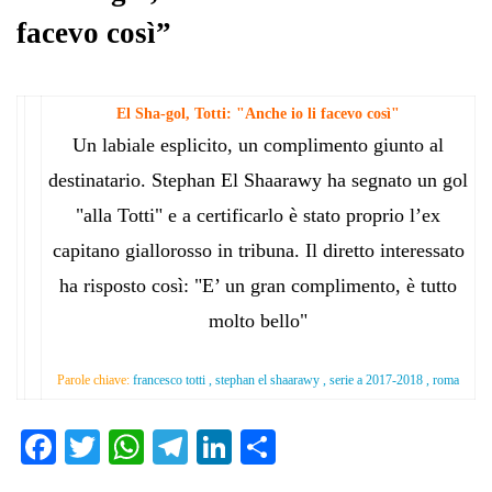
facevo così”
El Sha-gol, Totti: "Anche io li facevo così"
Un labiale esplicito, un complimento giunto al
destinatario. Stephan El Shaarawy ha segnato un gol
"alla Totti" e a certificarlo è stato proprio l’ex
capitano giallorosso in tribuna. Il diretto interessato
ha risposto così: "E’ un gran complimento, è tutto
molto bello"
Parole chiave:
francesco totti , stephan el shaarawy , serie a 2017-2018 , roma
Fa
T
W
Te
Li
C
ce
wi
ha
le
nk
on