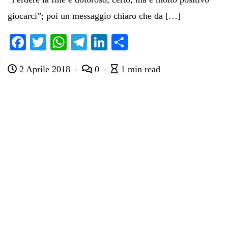
giocarci”; poi un messaggio chiaro che da […]
Fa
T
W
Te
Li
C
ce
wi
ha
le
nk
on
2 Aprile 2018
0
1 min read
bo
tte
ts
gr
ed
di
ok
r
A
a
In
vi
pp
m
di