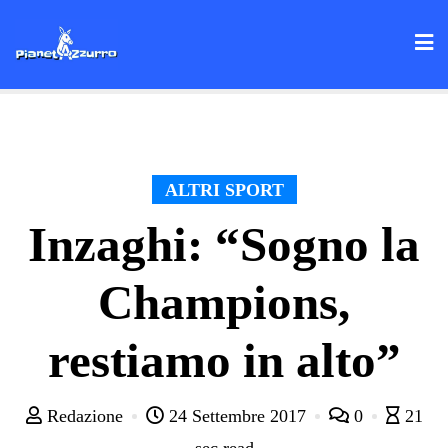
Skip
to
content
ALTRI SPORT
Inzaghi: “Sogno la
Champions,
restiamo in alto”
Redazione
24 Settembre 2017
0
21
sec read