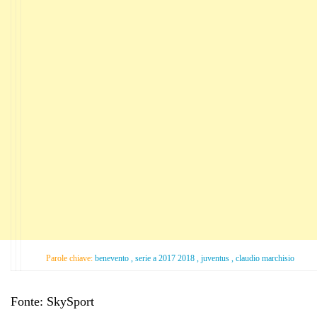
Parole chiave:
benevento , serie a 2017 2018 , juventus , claudio marchisio
Fonte: SkySport