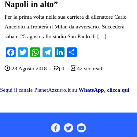
Napoli in alto”
Per la prima volta nella sua carriera di allenatore Carlo
Ancelotti affronterà il Milan da avversario. Succederà
sabato 25 agosto allo stadio San Paolo di […]
Fa
T
W
Te
Li
C
ce
wi
ha
le
nk
on
23 Agosto 2018
0
42 sec read
bo
tte
ts
gr
ed
di
ok
r
A
a
In
vi
pp
m
di
Segui il canale PianetAzzurro.it su
WhatsApp, clicca qui