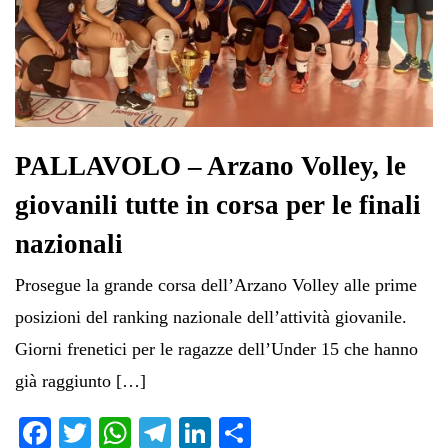
PALLAVOLO – Arzano Volley, le
giovanili tutte in corsa per le finali
nazionali
Prosegue la grande corsa dell’Arzano Volley alle prime
posizioni del ranking nazionale dell’attività giovanile.
Giorni frenetici per le ragazze dell’Under 15 che hanno
già raggiunto […]
Fa
T
W
Te
Li
C