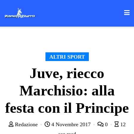
Skip
to
content
ALTRI SPORT
Juve, riecco
Marchisio: alla
festa con il Principe
Redazione
4 Novembre 2017
0
12
sec read