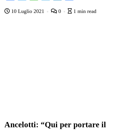
ce
wi
ha
le
nk
on
10 Luglio 2021
0
1 min read
bo
tte
ts
gr
ed
di
ok
r
A
a
In
vi
pp
m
di
Ancelotti: “Qui per portare il