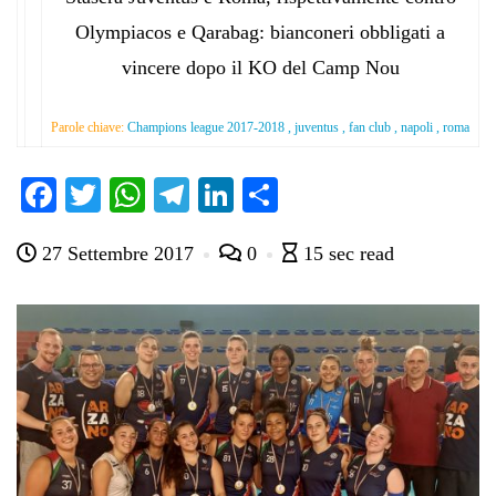
Olympiacos e Qarabag: bianconeri obbligati a
vincere dopo il KO del Camp Nou
Parole chiave:
Champions league 2017-2018 , juventus , fan club , napoli , roma
Fa
T
W
Te
Li
C
ce
wi
ha
le
nk
on
27 Settembre 2017
0
15 sec read
bo
tte
ts
gr
ed
di
ok
r
A
a
In
vi
pp
m
di