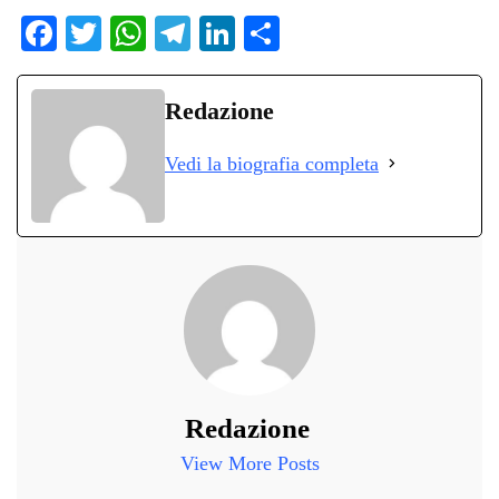
Fa
T
W
Te
Li
C
ce
wi
ha
le
nk
on
bo
tte
ts
gr
ed
di
Redazione
ok
r
A
a
In
vi
Vedi la biografia completa
pp
m
di
Redazione
View More Posts