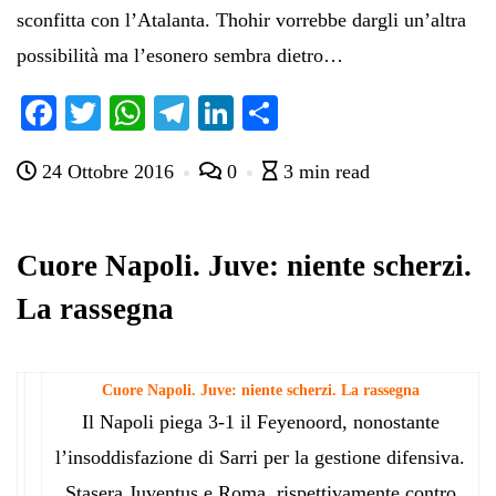
sconfitta con l’Atalanta. Thohir vorrebbe dargli un’altra
possibilità ma l’esonero sembra dietro…
Fa
T
W
Te
Li
C
ce
wi
ha
le
nk
on
24 Ottobre 2016
0
3 min read
bo
tte
ts
gr
ed
di
ok
r
A
a
In
vi
pp
m
di
Cuore Napoli. Juve: niente scherzi.
La rassegna
Cuore Napoli. Juve: niente scherzi. La rassegna
Il Napoli piega 3-1 il Feyenoord, nonostante
l’insoddisfazione di Sarri per la gestione difensiva.
Stasera Juventus e Roma, rispettivamente contro