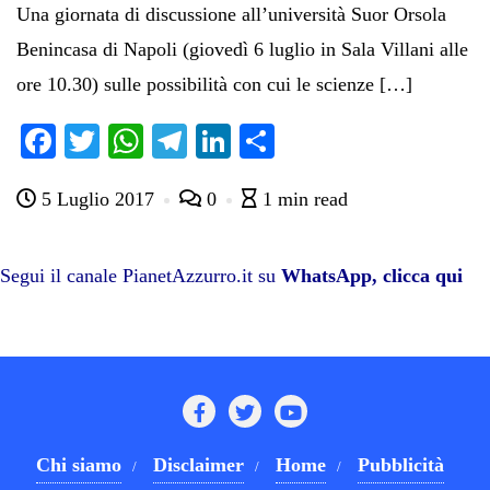
Una giornata di discussione all’università Suor Orsola
Benincasa di Napoli (giovedì 6 luglio in Sala Villani alle
ore 10.30) sulle possibilità con cui le scienze […]
Fa
T
W
Te
Li
C
ce
wi
ha
le
nk
on
5 Luglio 2017
0
1 min read
bo
tte
ts
gr
ed
di
ok
r
A
a
In
vi
pp
m
di
Segui il canale PianetAzzurro.it su
WhatsApp, clicca qui
Chi siamo
Disclaimer
Home
Pubblicità