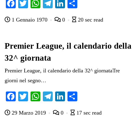
Fa
T
W
Te
Li
C
ce
wi
ha
le
nk
on
1 Gennaio 1970
0
20 sec read
bo
tte
ts
gr
ed
di
ok
r
A
a
In
vi
pp
m
di
Premier League, il calendario della
32^ giornata
Premier League, il calendario della 32^ giornataTre
giorni nel segno…
Fa
T
W
Te
Li
C
ce
wi
ha
le
nk
on
29 Marzo 2019
0
17 sec read
bo
tte
ts
gr
ed
di
ok
r
A
a
In
vi
pp
m
di