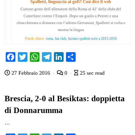
Spalletti, linguaccia ai gufi? Così dice il web
Curioso gesto dell’allenatore della Roma al 42′ della sfida del
Castellani
contro l’Empoli. Dopo un giallo a Perotti e una
chiacchierata a distanza con l’arbitro Gervasoni, Spalletti si volta e
mostra la lingua
Parole chiave:
roma, fan club, luciano spalletti serie a 2015-2016
Fa
T
W
Te
Li
C
ce
wi
ha
le
nk
on
27 Febbraio 2016
0
25 sec read
bo
tte
ts
gr
ed
di
ok
r
A
a
In
vi
pp
m
di
Brescia, 2-0 al Besiktas: doppietta
di Donnarumma
…