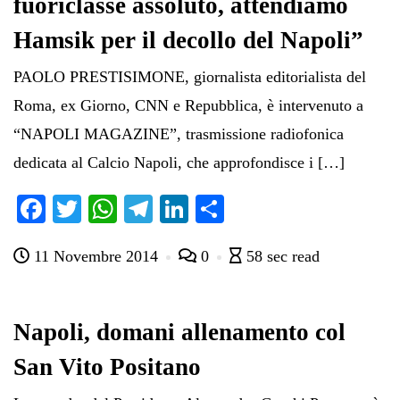
fuoriclasse assoluto, attendiamo
Hamsik per il decollo del Napoli”
PAOLO PRESTISIMONE, giornalista editorialista del
Roma, ex Giorno, CNN e Repubblica, è intervenuto a
“NAPOLI MAGAZINE”, trasmissione radiofonica
dedicata al Calcio Napoli, che approfondisce i […]
Fa
T
W
Te
Li
C
ce
wi
ha
le
nk
on
11 Novembre 2014
0
58 sec read
bo
tte
ts
gr
ed
di
ok
r
A
a
In
vi
pp
m
di
Napoli, domani allenamento col
San Vito Positano