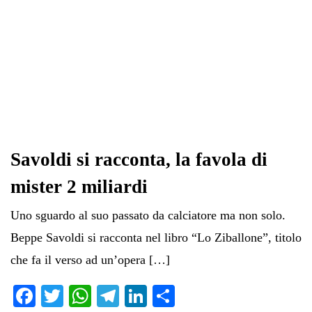
Savoldi si racconta, la favola di
mister 2 miliardi
Uno sguardo al suo passato da calciatore ma non solo.
Beppe Savoldi si racconta nel libro “Lo Ziballone”, titolo
che fa il verso ad un’opera […]
Fa
T
W
Te
Li
C