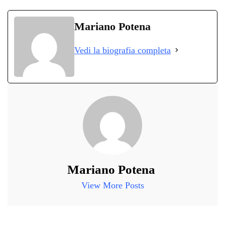
ce
wi
ha
le
nk
on
bo
tte
ts
gr
ed
di
Mariano Potena
ok
r
A
a
In
vi
Vedi la biografia completa
pp
m
di
Mariano Potena
View More Posts