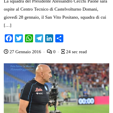
La squadra del Presidente Alessandro Cecchi Paone sarà
ospite al Centro Tecnico di Castelvolturno Domani,
giovedì 28 gennaio, il San Vito Positano, squadra di cui
[…]
Fa
T
W
Te
Li
C
ce
wi
ha
le
nk
on
27 Gennaio 2016
0
24 sec read
bo
tte
ts
gr
ed
di
ok
r
A
a
In
vi
pp
m
di