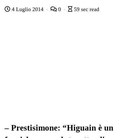
ce
wi
ha
le
nk
on
4 Luglio 2014
0
59 sec read
bo
tte
ts
gr
ed
di
ok
r
A
a
In
vi
pp
m
di
– Prestisimone: “Higuain è un