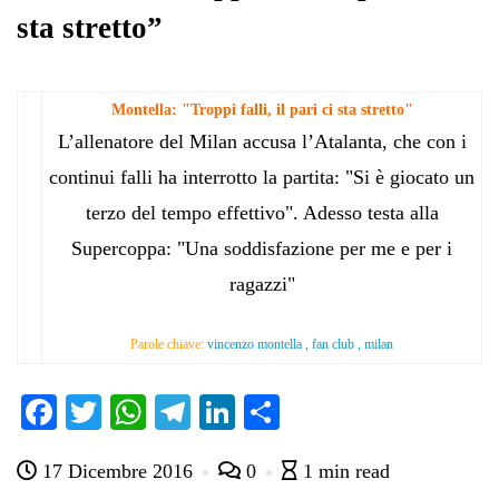
sta stretto”
Montella: "Troppi falli, il pari ci sta stretto"
L’allenatore del Milan accusa l’Atalanta, che con i
continui falli ha interrotto la partita: "Si è giocato un
terzo del tempo effettivo". Adesso testa alla
Supercoppa: "Una soddisfazione per me e per i
ragazzi"
Parole chiave:
vincenzo montella , fan club , milan
Fa
T
W
Te
Li
C
ce
wi
ha
le
nk
on
17 Dicembre 2016
0
1 min read
bo
tte
ts
gr
ed
di