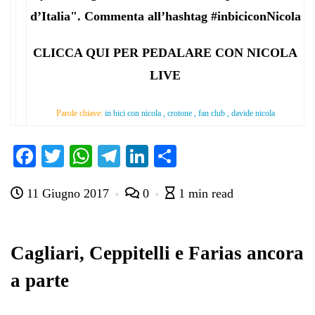
d’Italia". Commenta all’hashtag #inbiciconNicola
CLICCA QUI PER PEDALARE CON NICOLA
LIVE
Parole chiave:
in bici con nicola , crotone , fan club , davide nicola
Fa
T
W
Te
Li
C
ce
wi
ha
le
nk
on
11 Giugno 2017
0
1 min read
bo
tte
ts
gr
ed
di
ok
r
A
a
In
vi
pp
m
di
Cagliari, Ceppitelli e Farias ancora
a parte