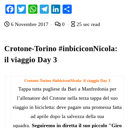
Fa
T
W
Te
Li
C
ce
wi
ha
le
nk
on
6 Novembre 2017
0
25 sec read
bo
tte
ts
gr
ed
di
ok
r
A
a
In
vi
pp
m
di
Crotone-Torino #inbiciconNicola:
il viaggio Day 3
Crotone-Torino #inbiciconNicola: il viaggio Day 3
Tappa tutta pugliese da Bari a Manfredonia per
l’allenatore del Crotone nella terza tappa del suo
viaggio in bicicletta: deve pagare una promessa fatta
ad aprile dopo la salvezza della sua
squadra.
Seguiremo in diretta il suo piccolo "Giro