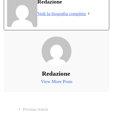
bo
tte
ts
gr
ed
di
Redazione
ok
r
A
a
In
vi
Vedi la biografia completa
pp
m
di
Redazione
View More Posts
Previous Article