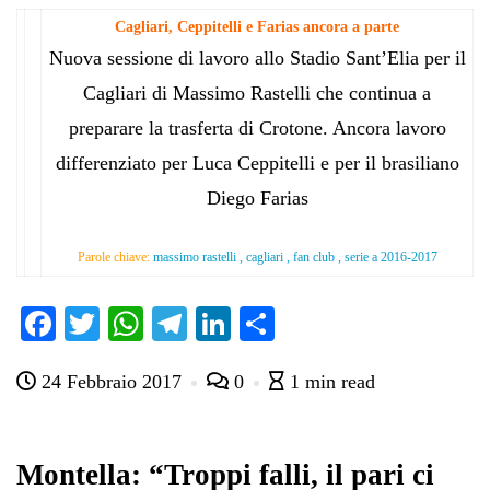
Cagliari, Ceppitelli e Farias ancora a parte
Nuova sessione di lavoro allo Stadio Sant’Elia per il
Cagliari di Massimo Rastelli che continua a
preparare la trasferta di Crotone. Ancora lavoro
differenziato per Luca Ceppitelli e per il brasiliano
Diego Farias
Parole chiave:
massimo rastelli , cagliari , fan club , serie a 2016-2017
Fa
T
W
Te
Li
C
ce
wi
ha
le
nk
on
24 Febbraio 2017
0
1 min read
bo
tte
ts
gr
ed
di
ok
r
A
a
In
vi
pp
m
di
Montella: “Troppi falli, il pari ci