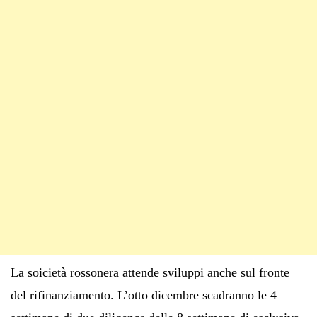
La soicietà rossonera attende sviluppi anche sul fronte
del rifinanziamento. L’otto dicembre scadranno le 4