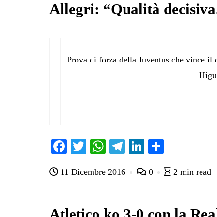
Allegri: “Qualità decisiva
Prova di forza della Juventus che vince il
Higu
Fa
T
W
Te
Li
C
ce
wi
ha
le
nk
on
11 Dicembre 2016
0
2 min read
bo
tte
ts
gr
ed
di
ok
r
A
a
In
vi
pp
m
di
Atletico ko 3-0 con la Rea