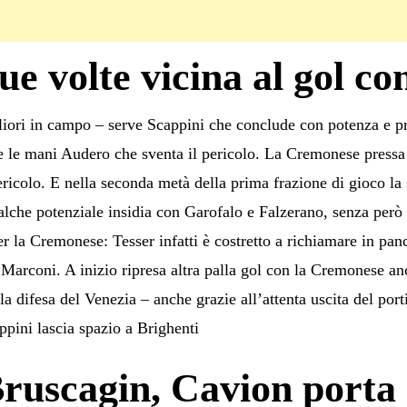
 volte vicina al gol co
liori in campo – serve Scappini che conclude con potenza e pre
tte le mani Audero che sventa il pericolo. La Cremonese pressa 
ricolo. E nella seconda metà della prima frazione di gioco la 
alche potenziale insidia con Garofalo e Falzerano, senza però
 la Cremonese: Tesser infatti è costretto a richiamare in panc
Marconi. A inizio ripresa altra palla gol con la Cremonese an
a difesa del Venezia – anche grazie all’attenta uscita del port
ppini lascia spazio a Brighenti
Bruscagin, Cavion porta 