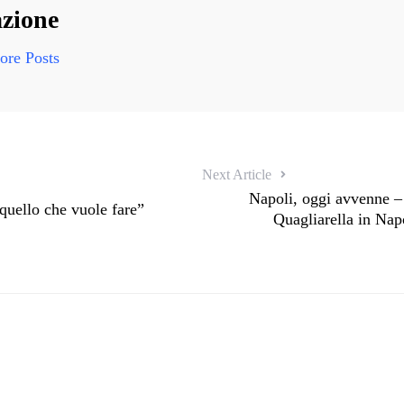
zione
re Posts
Next Article
Napoli, oggi avvenne 
quello che vuole fare”
Quagliarella in Nap