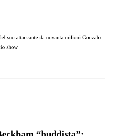
 del suo attaccante da novanta milioni Gonzalo
cio show
Beckham “buddista”: