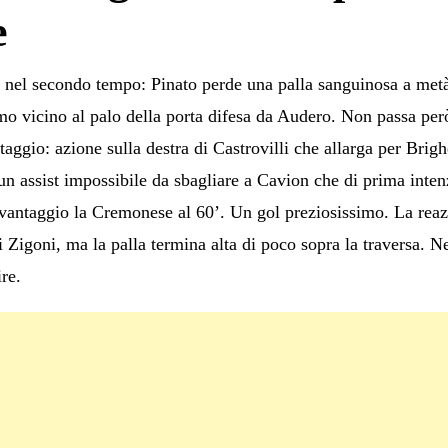
e
nel secondo tempo: Pinato perde una palla sanguinosa a metà
mo vicino al palo della porta difesa da Audero. Non passa p
gio: azione sulla destra di Castrovilli che allarga per Brigh
un assist impossibile da sbagliare a Cavion che di prima inten
in vantaggio la Cremonese al 60’. Un gol preziosissimo. La rea
di Zigoni, ma la palla termina alta di poco sopra la traversa.
re.