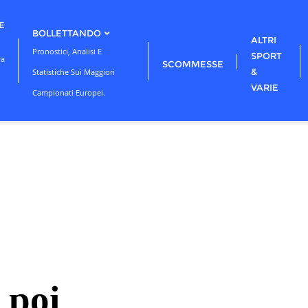
E
BOLLETTANDO
ALTRI
Pronostici, Analisi E
SPORT
ra
SCOMMESSE
&
Statistiche Sui Maggiori
VARIE
Campionati Europei.
 poi