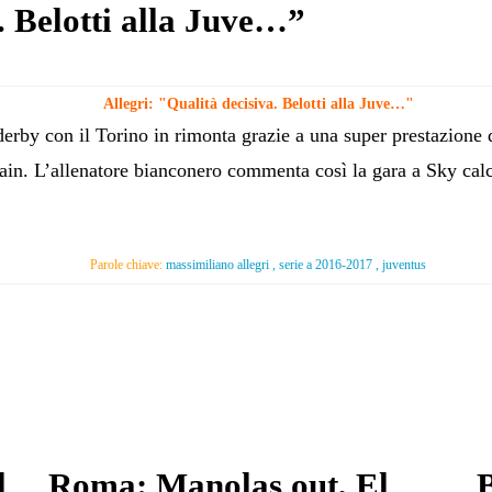
. Belotti alla Juve…”
Allegri: "Qualità decisiva. Belotti alla Juve…"
 derby con il Torino in rimonta grazie a una super prestazione
ain. L’allenatore bianconero commenta così la gara a Sky cal
Parole chiave:
massimiliano allegri , serie a 2016-2017 , juventus
l
Roma: Manolas out, El