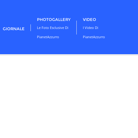
PHOTOGALLERY
VIDEO
Le Foto Esclusive Di
I Video Di
GIORNALE
PianetAzzurro
PianetAzzurro