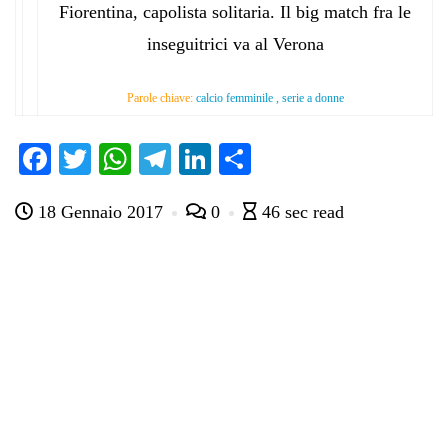
Fiorentina, capolista solitaria. Il big match fra le
inseguitrici va al Verona
Parole chiave:
calcio femminile , serie a donne
Fa
T
W
Te
Li
C
ce
wi
ha
le
nk
on
18 Gennaio 2017
0
46 sec read
bo
tte
ts
gr
ed
di
ok
r
A
a
In
vi
pp
m
di