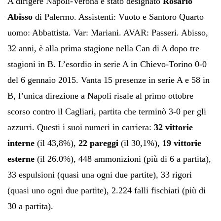
A dirigere Napoli-Verona è stato designato
Rosario
Abisso
di Palermo. Assistenti: Vuoto e Santoro Quarto
uomo: Abbattista. Var: Mariani. AVAR: Passeri. Abisso,
32 anni, è alla prima stagione nella Can di A dopo tre
stagioni in B. L’esordio in serie A in Chievo-Torino 0-0
del 6 gennaio 2015. Vanta 15 presenze in serie A e 58 in
B, l’unica direzione a Napoli risale al primo ottobre
scorso contro il Cagliari, partita che terminò 3-0 per gli
azzurri. Questi i suoi numeri in carriera:
32 vittorie
interne
(il 43,8%),
22 pareggi
(il 30,1%),
19 vittorie
esterne
(il 26.0%), 448 ammonizioni (più di 6 a partita),
33 espulsioni (quasi una ogni due partite), 33 rigori
(quasi uno ogni due partite), 2.224 falli fischiati (più di
30 a partita).