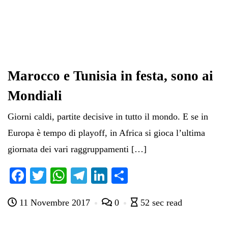
Marocco e Tunisia in festa, sono ai
Mondiali
Giorni caldi, partite decisive in tutto il mondo. E se in
Europa è tempo di playoff, in Africa si gioca l’ultima
giornata dei vari raggruppamenti […]
Fa
T
W
Te
Li
C
ce
wi
ha
le
nk
on
11 Novembre 2017
0
52 sec read
bo
tte
ts
gr
ed
di
ok
r
A
a
In
vi