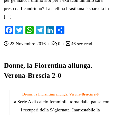
per gennaio, l’ultimo slot per l’extracomunitario sarà
preso da Leandrinho? La stellina brasiliana è sbarcata in
[…]
Fa
T
W
Te
Li
C
ce
wi
ha
le
nk
on
23 Novembre 2016
0
46 sec read
bo
tte
ts
gr
ed
di
ok
r
A
a
In
vi
pp
m
di
Donne, la Fiorentina allunga.
Verona-Brescia 2-0
Donne, la Fiorentina allunga. Verona-Brescia 2-0
La Serie A di calcio femminile torna dalla pausa con
i recuperi della 9^giornata. Inarrestabile la