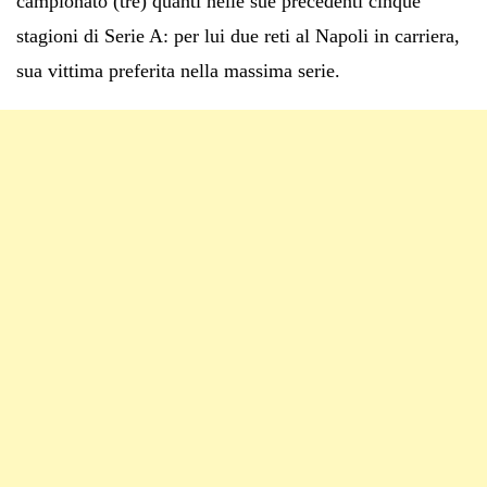
campionato (tre) quanti nelle sue precedenti cinque
stagioni di Serie A: per lui due reti al Napoli in carriera,
sua vittima preferita nella massima serie.