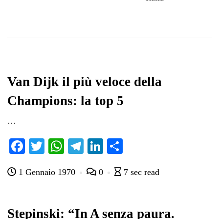
Van Dijk il più veloce della
Champions: la top 5
…
Fa
T
W
Te
Li
C
ce
wi
ha
le
nk
on
1 Gennaio 1970
0
7 sec read
bo
tte
ts
gr
ed
di
ok
r
A
a
In
vi
pp
m
di
Stepinski: “In A senza paura.