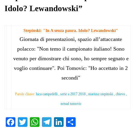
Idolo? Lewandowski”
Stepinski: "In A senza paura. Idolo? Lewandowski"
Giornata di presentazioni, spazio all’attaccante
polacco: "Non temo il campionato italiano! Sono
venuto per dimostrare chi sono, ho sempre segnato e
voglio continuare". Poi Tomovic: "Ho accettato in 2
secondi"
Parole chiave:
luca campedelli , serie a 2017 2018 , mariusz stepinski , chievo ,
nenad tomovic
Fa
T
W
Te
Li
C
ce
wi
ha
le
nk
on