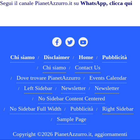
pp
m
di
Segui il canale PianetAzzurro.it su
WhatsApp, clicca qui
Chi siamo
Disclaimer
Home
Pubblicità
Chi siamo
Contact Us
Dove trovare PianetAzzurro
Events Calendar
Left Sidebar
Newsletter
Newsletter
No Sidebar Content Centered
No Sidebar Full Width
Pubblicità
Right Sidebar
Sample Page
Copyright ©2026 PianetAzzurro.it, aggiornamenti