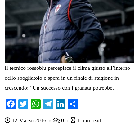
Il tecnico rossoblu percepisce il clima giusto all’interno
dello spogliatoio e spera in un finale di stagione in
crescendo: “Un successo con i granata potrebbe…
Fa
T
W
Te
Li
C
ce
wi
ha
le
nk
on
12 Marzo 2016
0
1 min read
bo
tte
ts
gr
ed
di
ok
r
A
a
In
vi