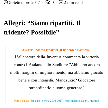
5 Settembre 2017
0
2 min read
bo
tte
ts
gr
ed
di
ok
r
A
a
In
vi
pp
m
di
Allegri: “Siamo ripartiti. Il
tridente? Possibile”
Allegri: "Siamo ripartiti. Il tridente? Possibile"
L’allenatore della Juventus commenta la vittoria
contro l’Atalanta allo Stadium: "Abbiamo ancora
molti margini di miglioramento, ma abbiamo giocato
bene e con intensità. Mandzukic? Giocatore
straordinario e uomo generoso"
Parole chiave:
fan club , serie a 2016-2017 , massimiliano allegri , juventus