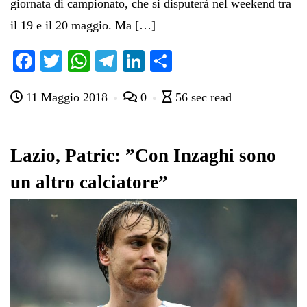
giornata di campionato, che si disputerà nel weekend tra
il 19 e il 20 maggio. Ma […]
Fa
T
W
Te
Li
C
ce
wi
ha
le
nk
on
11 Maggio 2018
0
56 sec read
bo
tte
ts
gr
ed
di
ok
r
A
a
In
vi
pp
m
di
Lazio, Patric: ”Con Inzaghi sono
un altro calciatore”