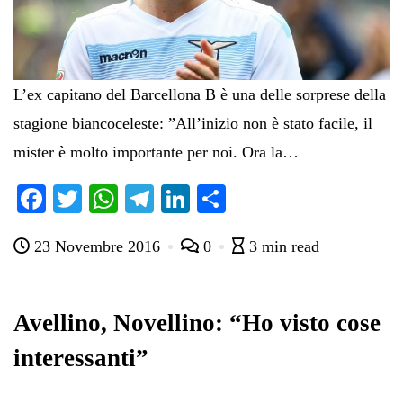
L’ex capitano del Barcellona B è una delle sorprese della
stagione biancoceleste: ”All’inizio non è stato facile, il
mister è molto importante per noi. Ora la…
Fa
T
W
Te
Li
C
ce
wi
ha
le
nk
on
23 Novembre 2016
0
3 min read
bo
tte
ts
gr
ed
di
ok
r
A
a
In
vi
pp
m
di
Avellino, Novellino: “Ho visto cose
interessanti”