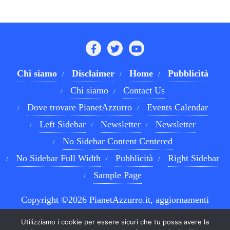
Chi siamo
Disclaimer
Home
Pubblicità
Chi siamo
Contact Us
Dove trovare PianetAzzurro
Events Calendar
Left Sidebar
Newsletter
Newsletter
No Sidebar Content Centered
No Sidebar Full Width
Pubblicità
Right Sidebar
Sample Page
Copyright ©2026 PianetAzzurro.it, aggiornamenti
costanti sul Calcio Napoli e sul mondo del betting . All
Utilizziamo i cookie per essere sicuri che tu possa avere la