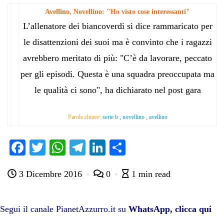
Avellino, Novellino: "Ho visto cose interessanti"
L’allenatore dei biancoverdi si dice rammaricato per
le disattenzioni dei suoi ma è convinto che i ragazzi
avrebbero meritato di più: "C’è da lavorare, peccato
per gli episodi. Questa è una squadra preoccupata ma
le qualità ci sono", ha dichiarato nel post gara
Parole chiave:
serie b , novellino , avellino
Fa
T
W
Te
Li
C
ce
wi
ha
le
nk
on
3 Dicembre 2016
0
1 min read
bo
tte
ts
gr
ed
di
ok
r
A
a
In
vi
pp
m
di
Segui il canale PianetAzzurro.it su
WhatsApp, clicca qui