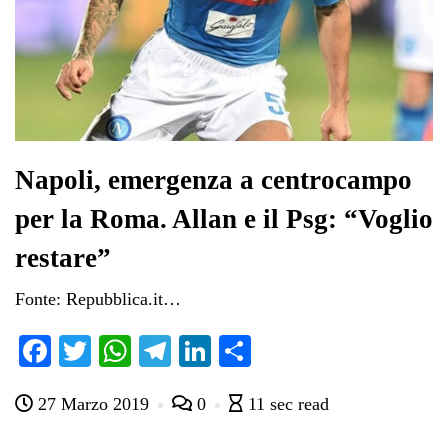
Napoli, emergenza a centrocampo
per la Roma. Allan e il Psg: “Voglio
restare”
Fonte: Repubblica.it…
Fa
T
W
Te
Li
C
ce
wi
ha
le
nk
on
27 Marzo 2019
0
11 sec read
bo
tte
ts
gr
ed
di
ok
r
A
a
In
vi