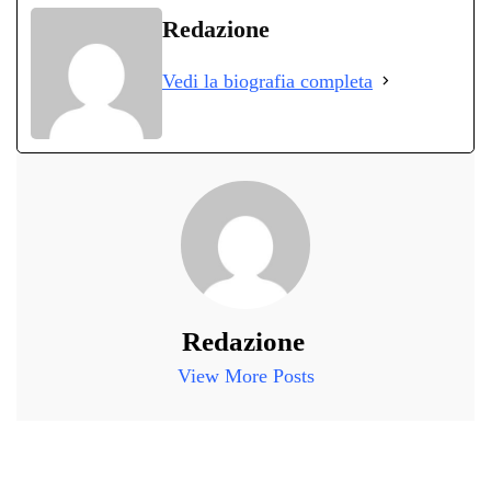
bo
tte
ts
gr
ed
di
Redazione
ok
r
A
a
In
vi
Vedi la biografia completa
pp
m
di
Redazione
View More Posts