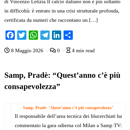
di Vincenzo Letizia Il calcio italiano non è più soltanto
in difficoltà: è entrato in una crisi strutturale profonda,
certificata da numeri che raccontano un […]
Fa
T
W
Te
Li
C
ce
wi
ha
le
nk
on
8 Maggio 2026
0
4 min read
bo
tte
ts
gr
ed
di
ok
r
A
a
In
vi
pp
m
di
Samp, Pradè: “Quest’anno c’è più
consapevolezza”
Samp, Pradè: "Quest’anno c’è più consapevolezza"
Il responsabile dell’area tecnica dei blucerchiati ha
commentato la gara odierna col Milan a Samp TV: