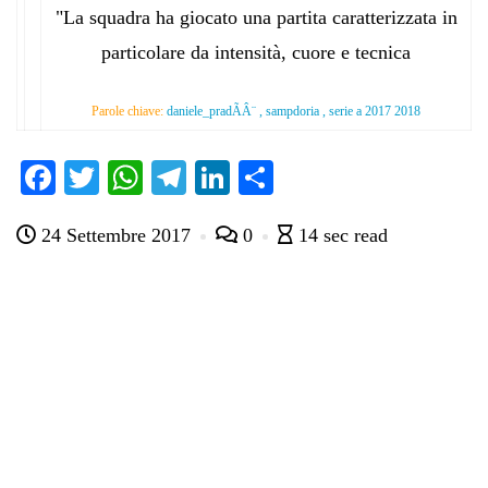
"La squadra ha giocato una partita caratterizzata in
particolare da intensità, cuore e tecnica
Parole chiave:
daniele_pradÃÂ¨ , sampdoria , serie a 2017 2018
Fa
T
W
Te
Li
C
ce
wi
ha
le
nk
on
24 Settembre 2017
0
14 sec read
bo
tte
ts
gr
ed
di
ok
r
A
a
In
vi
pp
m
di