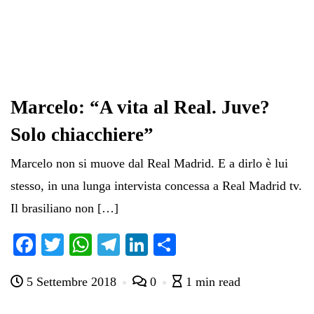
Marcelo: “A vita al Real. Juve?
Solo chiacchiere”
Marcelo non si muove dal Real Madrid. E a dirlo è lui
stesso, in una lunga intervista concessa a Real Madrid tv.
Il brasiliano non […]
Fa
T
W
Te
Li
C
ce
wi
ha
le
nk
on
5 Settembre 2018
0
1 min read
bo
tte
ts
gr
ed
di
ok
r
A
a
In
vi