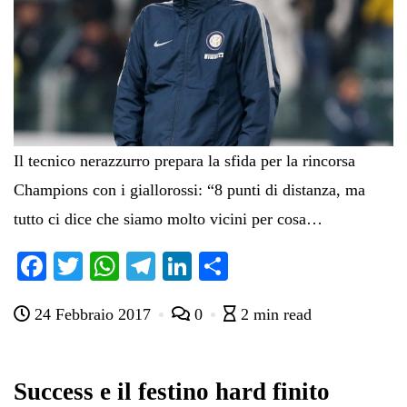
Il tecnico nerazzurro prepara la sfida per la rincorsa
Champions con i giallorossi: “8 punti di distanza, ma
tutto ci dice che siamo molto vicini per cosa…
Fa
T
W
Te
Li
C
ce
wi
ha
le
nk
on
24 Febbraio 2017
0
2 min read
bo
tte
ts
gr
ed
di
ok
r
A
a
In
vi
pp
m
di
Success e il festino hard finito