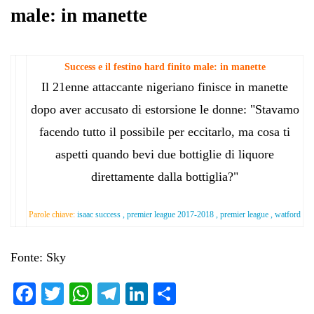
male: in manette
Success e il festino hard finito male: in manette
Il 21enne attaccante nigeriano finisce in manette
dopo aver accusato di estorsione le donne: "Stavamo
facendo tutto il possibile per eccitarlo, ma cosa ti
aspetti quando bevi due bottiglie di liquore
direttamente dalla bottiglia?"
Parole chiave:
isaac success , premier league 2017-2018 , premier league , watford
Fonte: Sky
Fa
T
W
Te
Li
C