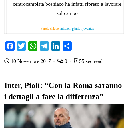
centrocampista bosniaco ha infatti ripreso a lavorare
sul campo
Parole chiave:
miralem pjanic , juventus
Fa
T
W
Te
Li
C
ce
wi
ha
le
nk
on
10 Novembre 2017
0
55 sec read
bo
tte
ts
gr
ed
di
ok
r
A
a
In
vi
pp
m
di
Inter, Pioli: “Con la Roma saranno
i dettagli a fare la differenza”