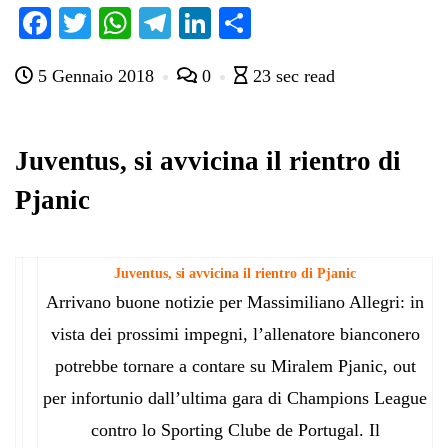
Fa
T
W
Te
Li
C
ce
wi
ha
le
nk
on
5 Gennaio 2018
0
23 sec read
bo
tte
ts
gr
ed
di
ok
r
A
a
In
vi
pp
m
di
Juventus, si avvicina il rientro di
Pjanic
Juventus, si avvicina il rientro di Pjanic
Arrivano buone notizie per Massimiliano Allegri: in
vista dei prossimi impegni, l’allenatore bianconero
potrebbe tornare a contare su Miralem Pjanic, out
per infortunio dall’ultima gara di Champions League
contro lo Sporting Clube de Portugal. Il