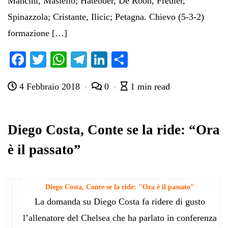
Mancini, Masiello; Hateboer, De Roon, Freuler,
Spinazzola; Cristante, Ilicic; Petagna. Chievo (5-3-2)
formazione […]
Fa
T
W
Te
Li
C
ce
wi
ha
le
nk
on
4 Febbraio 2018
0
1 min read
bo
tte
ts
gr
ed
di
ok
r
A
a
In
vi
pp
m
di
Diego Costa, Conte se la ride: “Ora
è il passato”
Diego Costa, Conte se la ride: "Ora è il passato"
La domanda su Diego Costa fa ridere di gusto
l’allenatore del Chelsea che ha parlato in conferenza