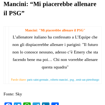
pp
m
di
Mancini: “Mi piacerebbe allenare
il PSG”
Mancini: "Mi piacerebbe allenare il PSG"
L’allenatore italiano ha confessato a L’Equipe che
non gli dispiacerebbe allenare i parigini: "Il futuro
non lo conosce nessuno, adesso c’è Emery che sta
facendo bene ma poi… Chi non vorrebbe allenare
questa squadra"
Parole chiave:
paris saint-germain , roberto mancini , psg , zenit san pietroburgo
Fonte: Sky