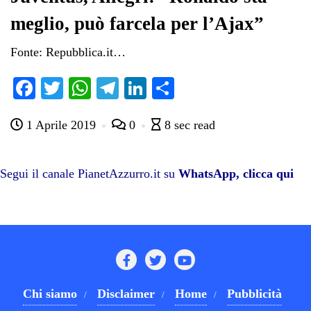
meglio, può farcela per l’Ajax”
Fonte: Repubblica.it…
Fa
T
W
Te
Li
C
ce
wi
ha
le
nk
on
1 Aprile 2019
0
8 sec read
bo
tte
ts
gr
ed
di
ok
r
A
a
In
vi
pp
m
di
Segui il canale PianetAzzurro.it su
WhatsApp, clicca qui
Chi siamo
Disclaimer
Home
Pubblicità