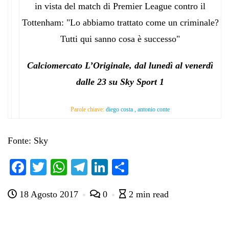
in vista del match di Premier League contro il
Tottenham: "Lo abbiamo trattato come un criminale?
Tutti qui sanno cosa è successo"
Calciomercato L’Originale, dal lunedì al venerdì
dalle 23 su Sky Sport 1
Parole chiave:
diego costa , antonio conte
Fonte: Sky
Fa
T
W
Te
Li
C
ce
wi
ha
le
nk
on
18 Agosto 2017
0
2 min read
bo
tte
ts
gr
ed
di
ok
r
A
a
In
vi