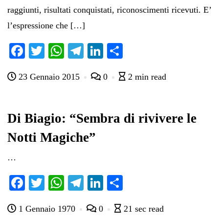
raggiunti, risultati conquistati, riconoscimenti ricevuti. E’
l’espressione che […]
Fa
T
W
Te
Li
C
ce
wi
ha
le
nk
on
23 Gennaio 2015
0
2 min read
bo
tte
ts
gr
ed
di
ok
r
A
a
In
vi
pp
m
di
Di Biagio: “Sembra di rivivere le
Notti Magiche”
…
Fa
T
W
Te
Li
C
ce
wi
ha
le
nk
on
1 Gennaio 1970
0
21 sec read
bo
tte
ts
gr
ed
di