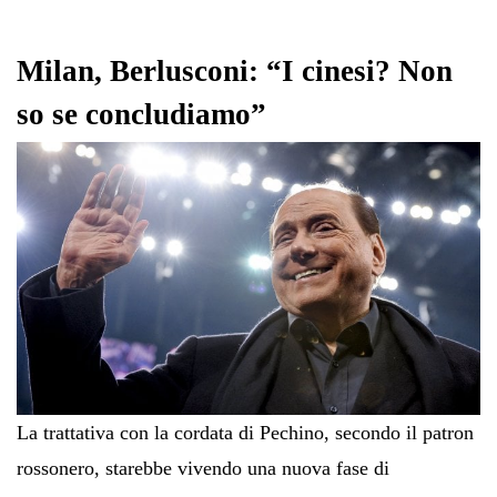
ok
r
A
a
In
vi
pp
m
di
Milan, Berlusconi: “I cinesi? Non
so se concludiamo”
La trattativa con la cordata di Pechino, secondo il patron
rossonero, starebbe vivendo una nuova fase di