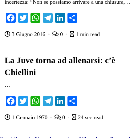
incertezza: “Non se possiamo arrivare a una chiusura,…
Fa
T
W
Te
Li
C
ce
wi
ha
le
nk
on
3 Giugno 2016
0
1 min read
bo
tte
ts
gr
ed
di
ok
r
A
a
In
vi
pp
m
di
La Juve torna ad allenarsi: c’è
Chiellini
…
Fa
T
W
Te
Li
C
ce
wi
ha
le
nk
on
1 Gennaio 1970
0
24 sec read
bo
tte
ts
gr
ed
di
ok
r
A
a
In
vi