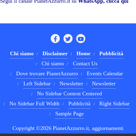
pp
m
di
Segui il canale PianetAzzurro.it su
WhatsApp, clicca qui
Chi siamo
Disclaimer
Home
Pubblicità
Chi siamo
Contact Us
Dove trovare PianetAzzurro
Events Calendar
Left Sidebar
Newsletter
Newsletter
No Sidebar Content Centered
No Sidebar Full Width
Pubblicità
Right Sidebar
Sample Page
Copyright ©2026 PianetAzzurro.it, aggiornamenti