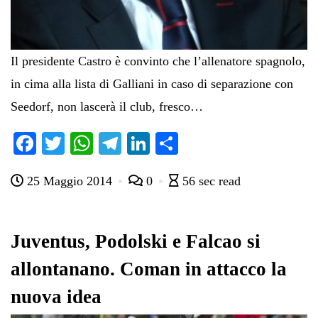
Il presidente Castro è convinto che l’allenatore spagnolo,
in cima alla lista di Galliani in caso di separazione con
Seedorf, non lascerà il club, fresco…
Fa
T
W
Te
Li
C
ce
wi
ha
le
nk
on
25 Maggio 2014
0
56 sec read
bo
tte
ts
gr
ed
di
ok
r
A
a
In
vi
pp
m
di
Juventus, Podolski e Falcao si
allontanano. Coman in attacco la
nuova idea