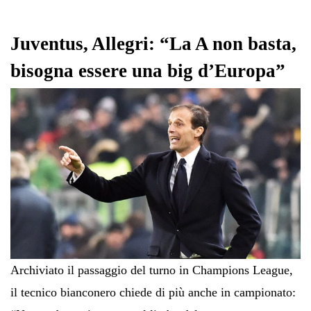
ok
r
A
a
In
vi
pp
m
di
Juventus, Allegri: “La A non basta,
bisogna essere una big d’Europa”
Archiviato il passaggio del turno in Champions League,
il tecnico bianconero chiede di più anche in campionato: