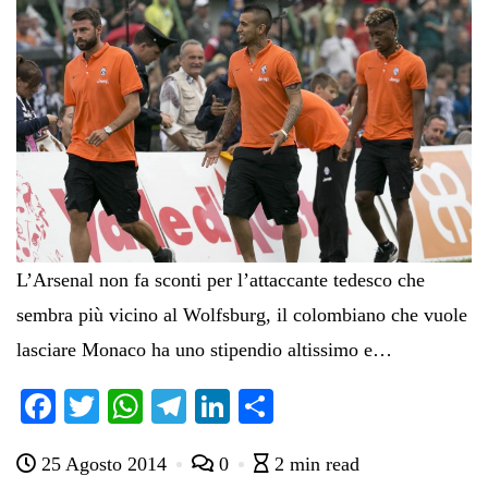
L’Arsenal non fa sconti per l’attaccante tedesco che
sembra più vicino al Wolfsburg, il colombiano che vuole
lasciare Monaco ha uno stipendio altissimo e…
Fa
T
W
Te
Li
C
ce
wi
ha
le
nk
on
25 Agosto 2014
0
2 min read
bo
tte
ts
gr
ed
di