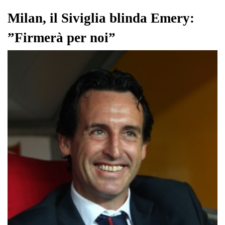
pp
m
di
Milan, il Siviglia blinda Emery:
”Firmerà per noi”