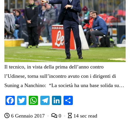
Il tecnico, in vista della prima dell’anno contro
l’Udinese, torna sull’incontro avuto con i dirigenti di
Suning a Nanchino: “La società ha una base solida su…
Fa
T
W
Te
Li
C
ce
wi
ha
le
nk
on
6 Gennaio 2017
0
14 sec read
bo
tte
ts
gr
ed
di
ok
r
A
a
In
vi