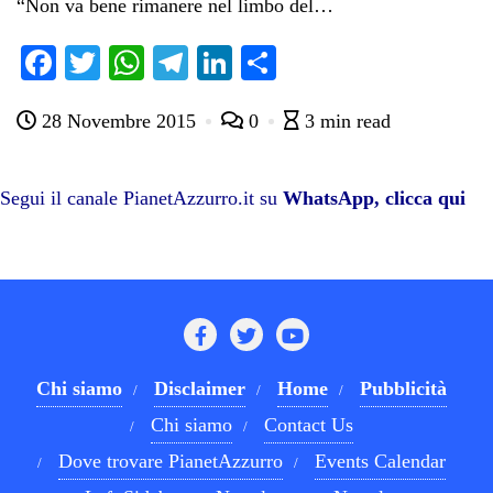
“Non va bene rimanere nel limbo del…
Fa
T
W
Te
Li
C
ce
wi
ha
le
nk
on
28 Novembre 2015
0
3 min read
bo
tte
ts
gr
ed
di
ok
r
A
a
In
vi
pp
m
di
Segui il canale PianetAzzurro.it su
WhatsApp, clicca qui
Chi siamo
Disclaimer
Home
Pubblicità
Chi siamo
Contact Us
Dove trovare PianetAzzurro
Events Calendar