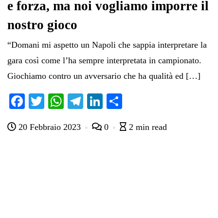
e forza, ma noi vogliamo imporre il
nostro gioco
“Domani mi aspetto un Napoli che sappia interpretare la
gara così come l’ha sempre interpretata in campionato.
Giochiamo contro un avversario che ha qualità ed […]
Fa
T
W
Te
Li
C
ce
wi
ha
le
nk
on
20 Febbraio 2023
0
2 min read
bo
tte
ts
gr
ed
di
ok
r
A
a
In
vi
pp
m
di