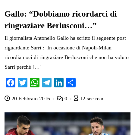
Gallo: “Dobbiamo ricordarci di
ringraziare Berlusconi…”
Il giornalista Antonello Gallo ha scritto il seguente post
riguardante Sarri : In occasione di Napoli-Milan
ricordiamoci di ringraziare Berlusconi che non ha voluto
Sarri perché […]
Fa
T
W
Te
Li
C
ce
wi
ha
le
nk
on
20 Febbraio 2016
0
12 sec read
bo
tte
ts
gr
ed
di
ok
r
A
a
In
vi
pp
m
di