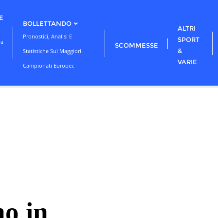
E
BOLLETTANDO
ALTRI
Pronostici, Analisi E
SPORT
ra
SCOMMESSE
&
Statistiche Sui Maggiori
VARIE
Campionati Europei.
no in