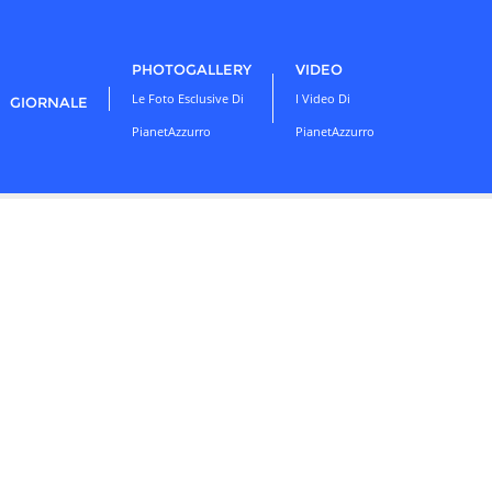
PHOTOGALLERY
VIDEO
Le Foto Esclusive Di
I Video Di
GIORNALE
PianetAzzurro
PianetAzzurro