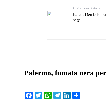
Previous Article
Barça, Dembele puni
nega
Palermo, fumata nera per 
…
Fa
T
W
Te
Li
C
ce
wi
ha
le
nk
on