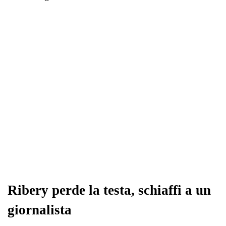
bo
tte
ts
gr
ed
di
ok
r
A
a
In
vi
pp
m
di
Ribery perde la testa, schiaffi a un
giornalista