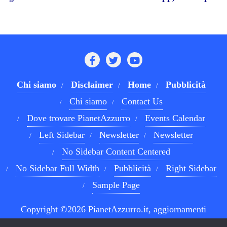
Chi siamo
Disclaimer
Home
Pubblicità
Chi siamo
Contact Us
Dove trovare PianetAzzurro
Events Calendar
Left Sidebar
Newsletter
Newsletter
No Sidebar Content Centered
No Sidebar Full Width
Pubblicità
Right Sidebar
Sample Page
Copyright ©2026 PianetAzzurro.it, aggiornamenti
costanti sul Calcio Napoli e sul mondo del betting . All