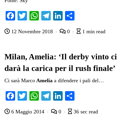
Fonte: Sky
Fa
T
W
Te
Li
C
ce
wi
ha
le
nk
on
12 Novembre 2018
0
1 min read
bo
tte
ts
gr
ed
di
ok
r
A
a
In
vi
pp
m
di
Milan, Amelia: ‘Il derby vinto ci
darà la carica per il rush finale’
Ci sarà Marco
Amelia
a difendere i pali del…
Fa
T
W
Te
Li
C
ce
wi
ha
le
nk
on
6 Maggio 2014
0
36 sec read
bo
tte
ts
gr
ed
di
ok
r
A
a
In
vi