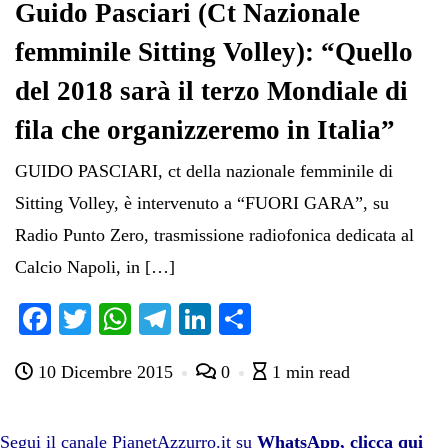
pp
m
di
Guido Pasciari (Ct Nazionale
femminile Sitting Volley): “Quello
del 2018 sarà il terzo Mondiale di
fila che organizzeremo in Italia”
GUIDO PASCIARI, ct della nazionale femminile di
Sitting Volley, è intervenuto a “FUORI GARA”, su
Radio Punto Zero, trasmissione radiofonica dedicata al
Calcio Napoli, in […]
Fa
T
W
Te
Li
C
ce
wi
ha
le
nk
on
10 Dicembre 2015
0
1 min read
bo
tte
ts
gr
ed
di
ok
r
A
a
In
vi
pp
m
di
Segui il canale PianetAzzurro.it su
WhatsApp, clicca qui