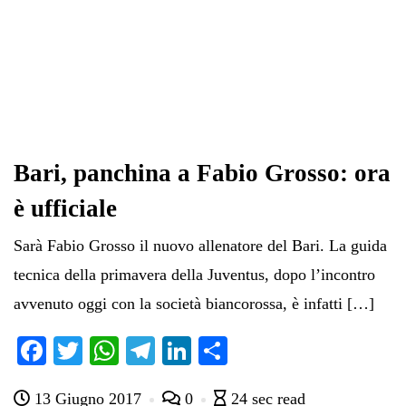
Bari, panchina a Fabio Grosso: ora
è ufficiale
Sarà Fabio Grosso il nuovo allenatore del Bari. La guida
tecnica della primavera della Juventus, dopo l’incontro
avvenuto oggi con la società biancorossa, è infatti […]
Fa
T
W
Te
Li
C
ce
wi
ha
le
nk
on
13 Giugno 2017
0
24 sec read