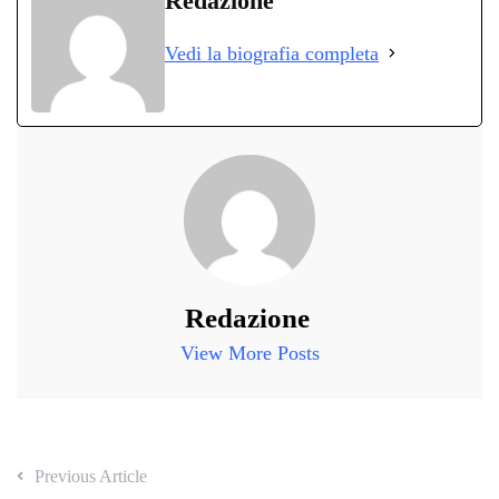
Redazione
ok
r
A
a
In
vi
Vedi la biografia completa
pp
m
di
Redazione
View More Posts
Previous Article