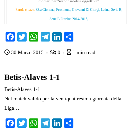
ciociari per “responsabilità oggettive”
Parole chiave:
33.a Giornata, Frosinone, Giovanni Di Giorgi, Latina, Serie B,
Serie B Eurobet 2014-2015,
Fa
T
W
Te
Li
C
ce
wi
ha
le
nk
on
30 Marzo 2015
0
1 min read
bo
tte
ts
gr
ed
di
ok
r
A
a
In
vi
pp
m
di
Betis-Alaves 1-1
Betis-Alaves 1-1
Nel match valido per la ventiquattresima giornata della
Liga…
Fa
T
W
Te
Li
C