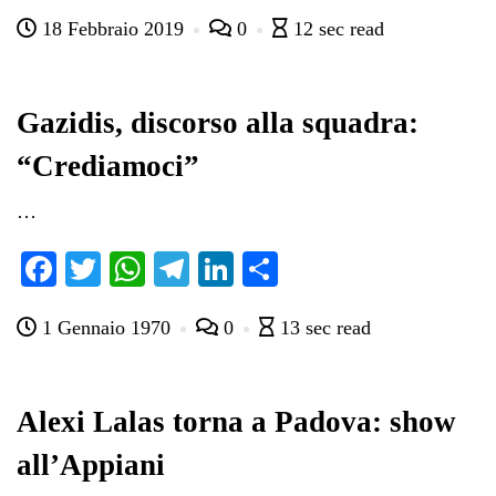
ce
wi
ha
le
nk
on
18 Febbraio 2019
0
12 sec read
bo
tte
ts
gr
ed
di
ok
r
A
a
In
vi
pp
m
di
Gazidis, discorso alla squadra:
“Crediamoci”
…
Fa
T
W
Te
Li
C
ce
wi
ha
le
nk
on
1 Gennaio 1970
0
13 sec read
bo
tte
ts
gr
ed
di
ok
r
A
a
In
vi
pp
m
di
Alexi Lalas torna a Padova: show
all’Appiani