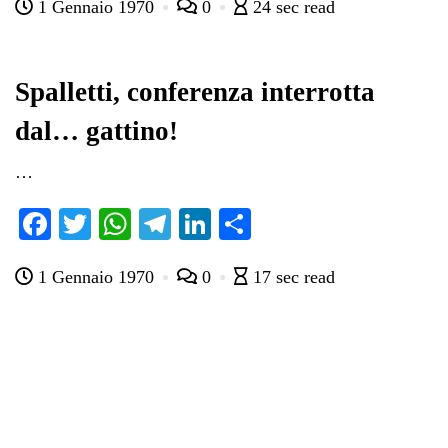
1 Gennaio 1970
0
24 sec read
bo
tte
ts
gr
ed
di
ok
r
A
a
In
vi
pp
m
di
Spalletti, conferenza interrotta
dal… gattino!
…
Fa
T
W
Te
Li
C
ce
wi
ha
le
nk
on
1 Gennaio 1970
0
17 sec read
bo
tte
ts
gr
ed
di
ok
r
A
a
In
vi
pp
m
di