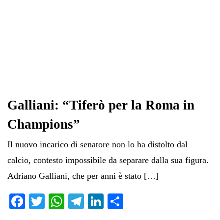
Galliani: “Tiferò per la Roma in
Champions”
Il nuovo incarico di senatore non lo ha distolto dal
calcio, contesto impossibile da separare dalla sua figura.
Adriano Galliani, che per anni è stato […]
Fa
T
W
Te
Li
C
ce
wi
ha
le
nk
on