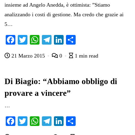
insieme ad Angelo Anedda, è ottimista: ”Stiamo
analizzando i costi di gestione. Ma credo che grazie ai
5…
Fa
T
W
Te
Li
C
ce
wi
ha
le
nk
on
21 Marzo 2015
0
1 min read
bo
tte
ts
gr
ed
di
ok
r
A
a
In
vi
pp
m
di
Di Biagio: “Abbiamo obbligo di
provare a vincere”
…
Fa
T
W
Te
Li
C
ce
wi
ha
le
nk
on