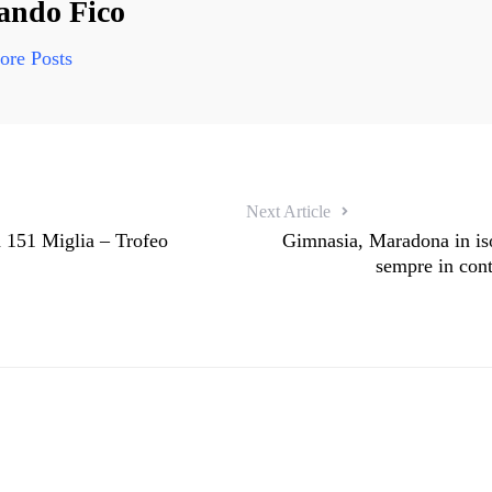
ndo Fico
re Posts
Next Article
a 151 Miglia – Trofeo
Gimnasia, Maradona in is
sempre in cont