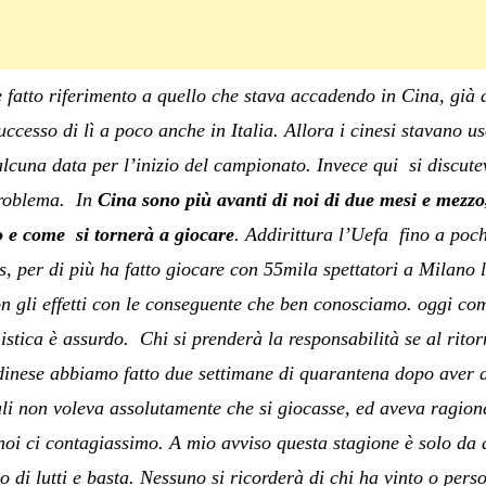
 fatto riferimento a quello che stava accadendo in Cina, già 
successo di lì a poco anche in Italia. Allora i cinesi stavano
alcuna data per l’inizio del campionato. Invece qui si discute
problema. In
Cina sono più avanti di noi di due mesi e mezzo
 e come si tornerà a giocare
. Addirittura l’Uefa fino a poc
 per di più ha fatto giocare con 55mila spettatori a Milano l
 gli effetti con le conseguente che ben conosciamo. oggi co
nistica è assurdo. Chi si prenderà la responsabilità se al rit
Udinese abbiamo fatto due settimane di quarantena dopo aver d
iuli non voleva assolutamente che si giocasse, ed aveva ragi
 noi ci contagiassimo. A mio avviso questa stagione è solo da
o di lutti e basta. Nessuno si ricorderà di chi ha vinto o pers