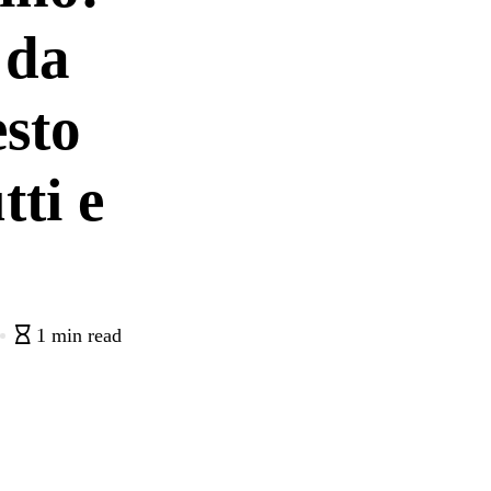
 da
esto
tti e
1 min read