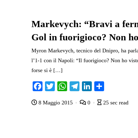
Markevych: “Bravi a ferm
Gol in fuorigioco? Non ho
Myron Markevych, tecnico del Dnipro, ha parla
l’1-1 con il Napoli: “Il fuorigioco? Non ho visto
forse si è […]
Fa
T
W
Te
Li
C
ce
wi
ha
le
nk
on
8 Maggio 2015
0
25 sec read
bo
tte
ts
gr
ed
di
ok
r
A
a
In
vi
pp
m
di