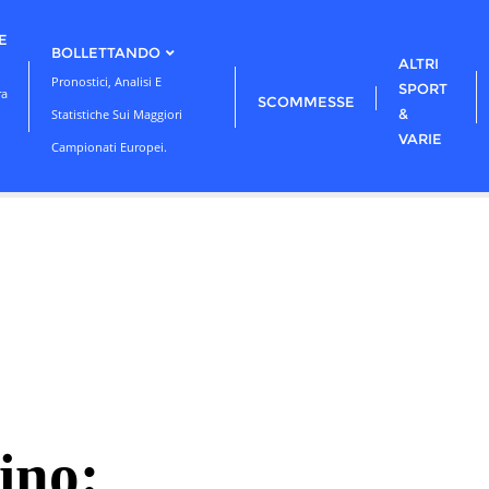
E
BOLLETTANDO
ALTRI
Pronostici, Analisi E
SPORT
ra
SCOMMESSE
&
Statistiche Sui Maggiori
VARIE
Campionati Europei.
ino: