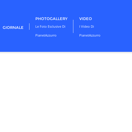
PHOTOGALLERY
VIDEO
Le Foto Esclusive Di
I Video Di
GIORNALE
PianetAzzurro
PianetAzzurro