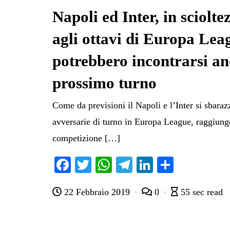
Napoli ed Inter, in sciolt
agli ottavi di Europa Lea
potrebbero incontrarsi an
prossimo turno
Come da previsioni il Napoli e l’Inter si sbaraz
avversarie di turno in Europa League, raggiungen
competizione […]
Fa
T
W
Te
Li
C
ce
wi
ha
le
nk
on
22 Febbraio 2019
0
55 sec read
bo
tte
ts
gr
ed
di
ok
r
A
a
In
vi