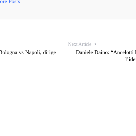
re Posts
Next Article
logna vs Napoli, dirige
Daniele Daino: “Ancelotti 
l’ide