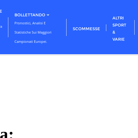
E
BOLLETTANDO
ALTRI
Pronostici, Analisi E
SPORT
ra
SCOMMESSE
&
Statistiche Sui Maggiori
VARIE
Campionati Europei.
a: