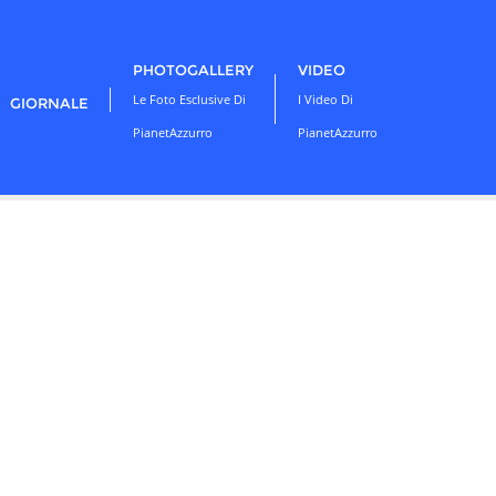
PHOTOGALLERY
VIDEO
Le Foto Esclusive Di
I Video Di
GIORNALE
PianetAzzurro
PianetAzzurro