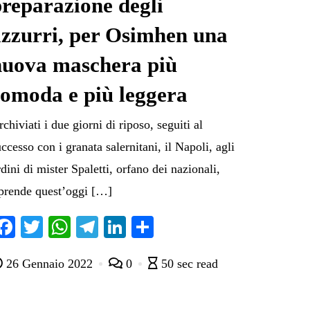
reparazione degli
azzurri, per Osimhen una
nuova maschera più
comoda e più leggera
chiviati i due giorni di riposo, seguiti al
ccesso con i granata salernitani, il Napoli, agli
dini di mister Spaletti, orfano dei nazionali,
iprende quest’oggi […]
Fa
T
W
Te
Li
C
ce
wi
ha
le
nk
on
26 Gennaio 2022
0
50 sec read
bo
tte
ts
gr
ed
di
ok
r
A
a
In
vi