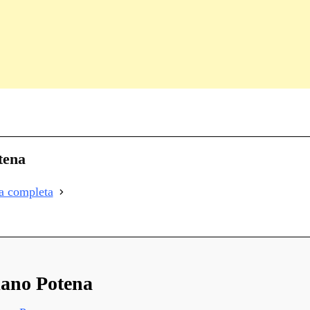
C
on
i
tena
i
ia completa
i
ano Potena