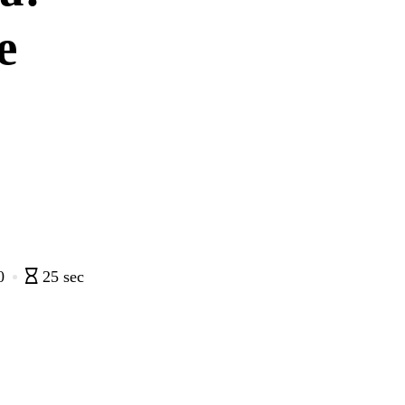
e
0
25 sec