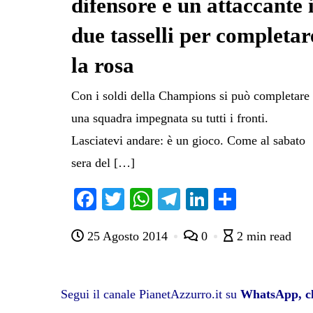
difensore e un attaccante 
due tasselli per completar
la rosa
Con i soldi della Champions si può completare
una squadra impegnata su tutti i fronti.
Lasciatevi andare: è un gioco. Come al sabato
sera del […]
Fa
T
W
Te
Li
C
ce
wi
ha
le
nk
on
25 Agosto 2014
0
2 min read
bo
tte
ts
gr
ed
di
ok
r
A
a
In
vi
pp
m
di
Segui il canale PianetAzzurro.it su
WhatsApp, cl