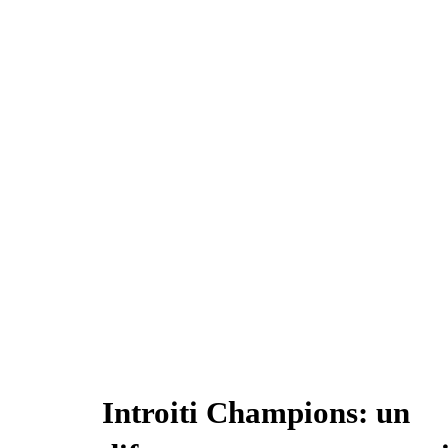
pp
m
di
Introiti Champions: un