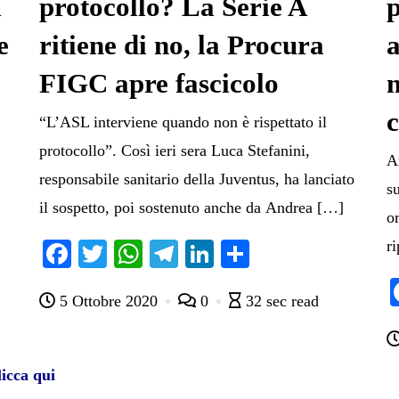
i
protocollo? La Serie A
p
e
ritiene di no, la Procura
FIGC apre fascicolo
“L’ASL interviene quando non è rispettato il
protocollo”. Così ieri sera Luca Stefanini,
Ar
responsabile sanitario della Juventus, ha lanciato
su
il sospetto, poi sostenuto anche da Andrea […]
or
r
Fa
T
W
Te
Li
C
ce
wi
ha
le
nk
on
5 Ottobre 2020
0
32 sec read
bo
tte
ts
gr
ed
di
ok
r
A
a
In
vi
pp
m
di
icca qui