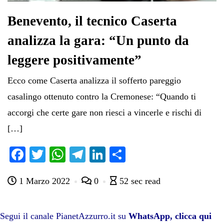
Benevento, il tecnico Caserta
analizza la gara: “Un punto da
leggere positivamente”
Ecco come Caserta analizza il sofferto pareggio
casalingo ottenuto contro la Cremonese: “Quando ti
accorgi che certe gare non riesci a vincerle e rischi di
[…]
Fa
T
W
Te
Li
C
ce
wi
ha
le
nk
on
1 Marzo 2022
0
52 sec read
bo
tte
ts
gr
ed
di
ok
r
A
a
In
vi
pp
m
di
Segui il canale PianetAzzurro.it su
WhatsApp, clicca qui