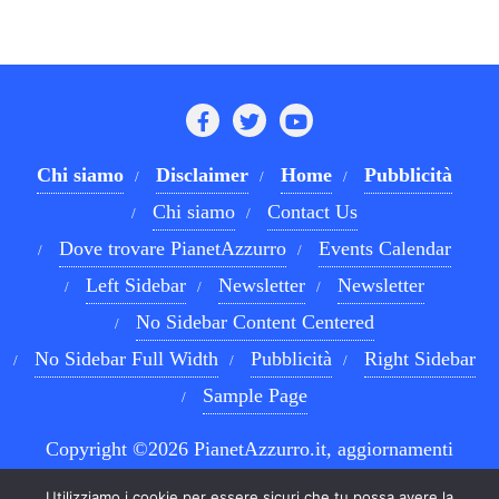
Chi siamo
Disclaimer
Home
Pubblicità
Chi siamo
Contact Us
Dove trovare PianetAzzurro
Events Calendar
Left Sidebar
Newsletter
Newsletter
No Sidebar Content Centered
No Sidebar Full Width
Pubblicità
Right Sidebar
Sample Page
Copyright ©2026 PianetAzzurro.it, aggiornamenti
costanti sul Calcio Napoli e sul mondo del betting . All
Utilizziamo i cookie per essere sicuri che tu possa avere la