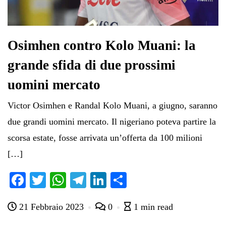
Osimhen contro Kolo Muani: la
grande sfida di due prossimi
uomini mercato
Victor Osimhen e Randal Kolo Muani, a giugno, saranno
due grandi uomini mercato. Il nigeriano poteva partire la
scorsa estate, fosse arrivata un’offerta da 100 milioni
[…]
Fa
T
W
Te
Li
C
ce
wi
ha
le
nk
on
21 Febbraio 2023
0
1 min read
bo
tte
ts
gr
ed
di