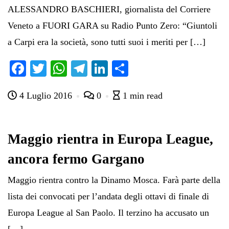
ALESSANDRO BASCHIERI, giornalista del Corriere
Veneto a FUORI GARA su Radio Punto Zero: “Giuntoli
a Carpi era la società, sono tutti suoi i meriti per […]
Fa
T
W
Te
Li
C
ce
wi
ha
le
nk
on
4 Luglio 2016
0
1 min read
bo
tte
ts
gr
ed
di
ok
r
A
a
In
vi
pp
m
di
Maggio rientra in Europa League,
ancora fermo Gargano
Maggio rientra contro la Dinamo Mosca. Farà parte della
lista dei convocati per l’andata degli ottavi di finale di
Europa League al San Paolo. Il terzino ha accusato un