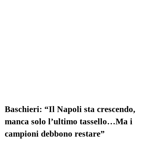
ok
r
A
a
In
vi
pp
m
di
Baschieri: “Il Napoli sta crescendo,
manca solo l’ultimo tassello…Ma i
campioni debbono restare”