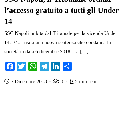
l’accesso gratuito a tutti gli Under
14
SSC Napoli inibita dal Tribunale per la vicenda Under
14. E’ arrivata una nuova sentenza che condanna la
società in data 6 dicembre 2018. La […]
Fa
T
W
Te
Li
C
ce
wi
ha
le
nk
on
7 Dicembre 2018
0
2 min read
bo
tte
ts
gr
ed
di
ok
r
A
a
In
vi
pp
m
di