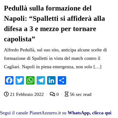
Pedullà sulla formazione del
Napoli: “Spalletti si affiderà alla
difesa a 3 e mezzo per tornare
capolista”
Alfredo Pedullà, sul suo sito, anticipa alcune scelte di
formazione di Spalletti in vista del match contro il
Cagliari. Napoli in piena emergenza, non solo […]
Fa
T
W
Te
Li
C
ce
wi
ha
le
nk
on
21 Febbraio 2022
0
56 sec read
bo
tte
ts
gr
ed
di
ok
r
A
a
In
vi
pp
m
di
Segui il canale PianetAzzurro.it su
WhatsApp, clicca qui