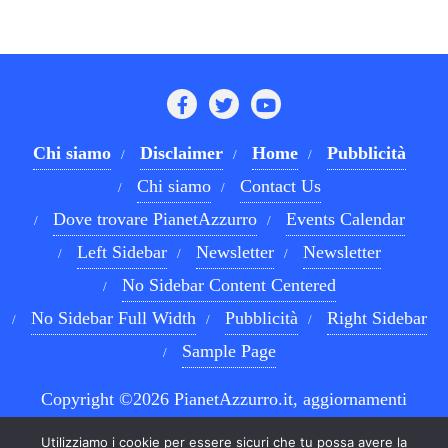
Chi siamo
Disclaimer
Home
Pubblicità
Chi siamo
Contact Us
Dove trovare PianetAzzurro
Events Calendar
Left Sidebar
Newsletter
Newsletter
No Sidebar Content Centered
No Sidebar Full Width
Pubblicità
Right Sidebar
Sample Page
Copyright ©2026 PianetAzzurro.it, aggiornamenti
costanti sul Calcio Napoli e sul mondo del betting . All
Utilizziamo i cookie per essere sicuri che tu possa avere la