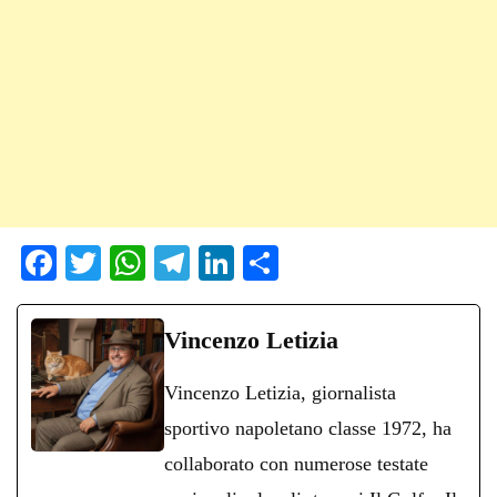
Fa
T
W
Te
Li
C
ce
wi
ha
le
nk
on
bo
tte
ts
gr
ed
di
Vincenzo Letizia
ok
r
A
a
In
vi
Vincenzo Letizia, giornalista
pp
m
di
sportivo napoletano classe 1972, ha
collaborato con numerose testate