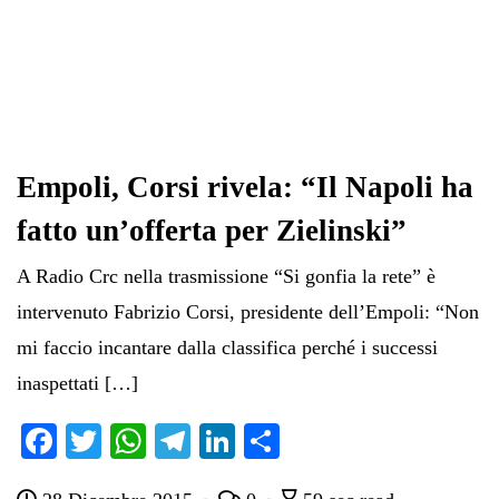
Empoli, Corsi rivela: “Il Napoli ha
fatto un’offerta per Zielinski”
A Radio Crc nella trasmissione “Si gonfia la rete” è
intervenuto Fabrizio Corsi, presidente dell’Empoli: “Non
mi faccio incantare dalla classifica perché i successi
inaspettati […]
Fa
T
W
Te
Li
C
ce
wi
ha
le
nk
on