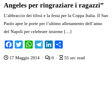
Angeles per ringraziare i ragazzi”
L’abbraccio dei tifosi e la festa per la Coppa Italia. Il San
Paolo apre le porte per l’ultimo allenamento dell’anno
del Napoli per celebrare insieme […]
Fa
T
W
Te
Li
C
ce
wi
ha
le
nk
on
17 Maggio 2014
0
55 sec read
bo
tte
ts
gr
ed
di
ok
r
A
a
In
vi
pp
m
di