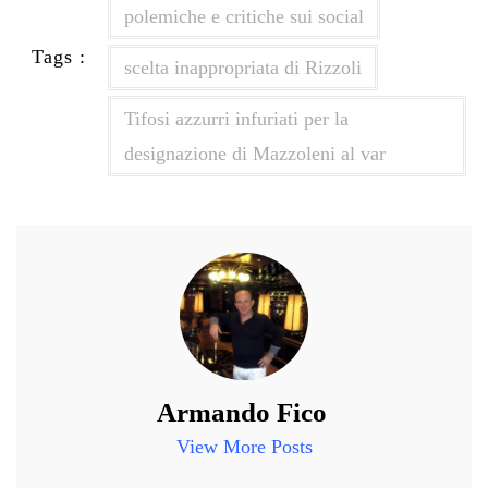
polemiche e critiche sui social
Tags :
scelta inappropriata di Rizzoli
Tifosi azzurri infuriati per la
designazione di Mazzoleni al var
Armando Fico
View More Posts