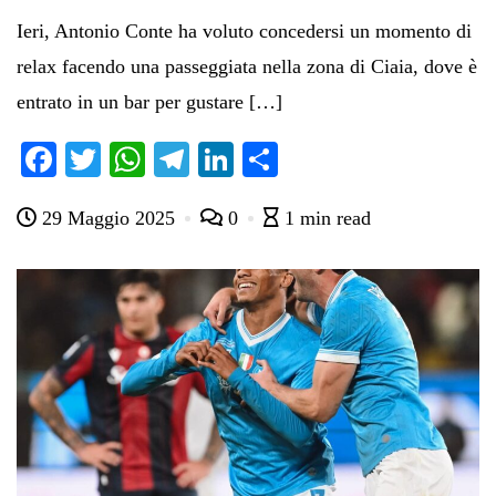
Ieri, Antonio Conte ha voluto concedersi un momento di
relax facendo una passeggiata nella zona di Ciaia, dove è
entrato in un bar per gustare […]
Fa
T
W
Te
Li
C
ce
wi
ha
le
nk
on
29 Maggio 2025
0
1 min read
bo
tte
ts
gr
ed
di
ok
r
A
a
In
vi
pp
m
di