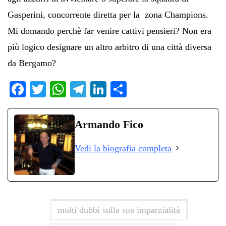
Gasperini, concorrente diretta per la zona Champions.
Mi domando perchè far venire cattivi pensieri? Non era
più logico designare un altro arbitro di una città diversa
da Bergamo?
Fa
T
W
Te
Li
C
ce
wi
ha
le
nk
on
bo
tte
ts
gr
ed
di
Armando Fico
ok
r
A
a
In
vi
Vedi la biografia completa
pp
m
di
molti dubbi sulla sua imparzialità