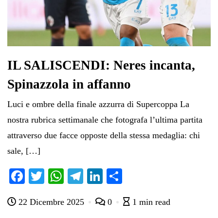
IL SALISCENDI: Neres incanta,
Spinazzola in affanno
Luci e ombre della finale azzurra di Supercoppa La
nostra rubrica settimanale che fotografa l’ultima partita
attraverso due facce opposte della stessa medaglia: chi
sale, […]
Fa
T
W
Te
Li
C
ce
wi
ha
le
nk
on
22 Dicembre 2025
0
1 min read
bo
tte
ts
gr
ed
di