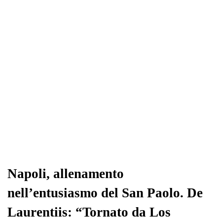
ok
r
A
a
In
vi
pp
m
di
Napoli, allenamento
nell’entusiasmo del San Paolo. De
Laurentiis: “Tornato da Los