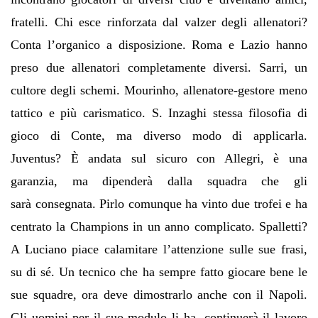
fratelli. Chi esce rinforzata dal valzer degli allenatori?
Conta l
’
organico a disposizione. Roma e Lazio hanno
preso due allenatori completamente diversi. Sarri, un
cultore degli schemi. Mourinho, allenatore-gestore meno
tattico e pi
ù
carismatico. S. Inzaghi stessa filosofia di
gioco di Conte, ma diverso modo di applicarla.
Juventus?
È
andata sul sicuro con Allegri,
è
una
garanzia, ma dipender
à
dalla squadra che gli
sar
à
consegnata. Pirlo comunque ha vinto due trofei e ha
centrato la Champions in un anno complicato. Spalletti?
A Luciano piace calamitare l
’
attenzione sulle sue frasi,
su di s
é
. Un tecnico che ha sempre fatto giocare bene le
sue squadre, ora deve dimostrarlo anche con il Napoli.
Gli uomini per il suo modulo li ha, continuer
à
il lavoro