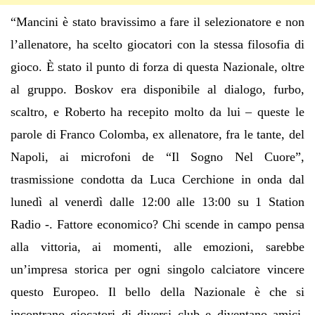
“
Mancini
è
stato bravissimo a fare il selezionatore e non
l
’
allenatore, ha scelto giocatori con la stessa filosofia di
gioco.
È
stato il punto di forza di questa Nazionale, oltre
al gruppo. Boskov era disponibile al dialogo, furbo,
scaltro, e Roberto ha recepito molto da lui
– queste le
parole di Franco Colomba, ex allenatore, fra le tante, del
Napoli, ai microfoni de
“
Il Sogno Nel Cuore
”
,
trasmissione condotta da Luca Cerchione in onda dal
luned
ì
al venerd
ì
dalle 12:00 alle 13:00 su 1 Station
Radio -.
Fattore economico? Chi scende in campo pensa
alla vittoria, ai momenti, alle emozioni, sarebbe
un
’
impresa storica per ogni singolo calciatore vincere
questo Europeo. Il bello della Nazionale
è
che si
incontrano giocatori di diversi club e diventano amici,