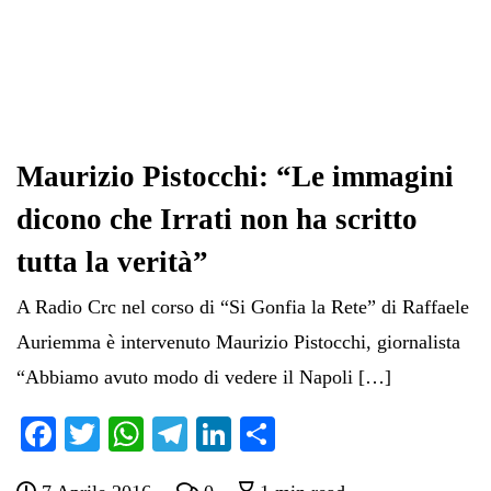
Maurizio Pistocchi: “Le immagini
dicono che Irrati non ha scritto
tutta la verità”
A Radio Crc nel corso di “Si Gonfia la Rete” di Raffaele
Auriemma è intervenuto Maurizio Pistocchi, giornalista
“Abbiamo avuto modo di vedere il Napoli […]
Fa
T
W
Te
Li
C
ce
wi
ha
le
nk
on