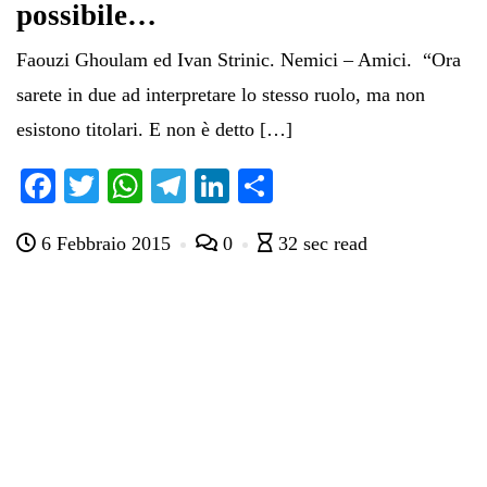
possibile…
Faouzi Ghoulam ed Ivan Strinic. Nemici – Amici. “Ora
sarete in due ad interpretare lo stesso ruolo, ma non
esistono titolari. E non è detto […]
Fa
T
W
Te
Li
C
ce
wi
ha
le
nk
on
6 Febbraio 2015
0
32 sec read
bo
tte
ts
gr
ed
di
ok
r
A
a
In
vi
pp
m
di