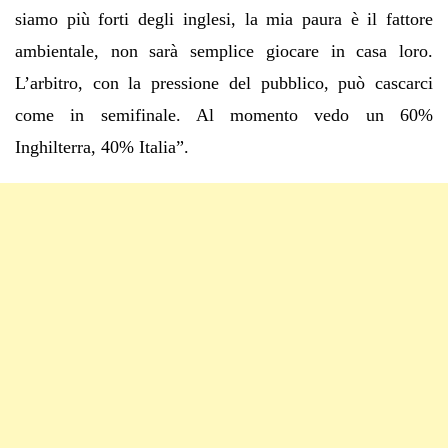
siamo pi
ù
forti degli inglesi, la mia paura
è
il fattore
ambientale, non sar
à
semplice giocare in casa loro.
L
’
arbitro, con la pressione del pubblico, pu
ò
cascarci
come in semifinale. Al momento vedo un 60%
Inghilterra, 40% Italia
”
.