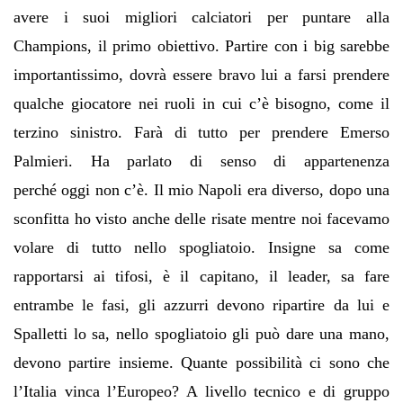
avere i suoi migliori calciatori per puntare alla
Champions, il primo obiettivo. Partire con i big sarebbe
importantissimo, dovr
à
essere bravo lui a farsi prendere
qualche giocatore nei ruoli in cui c
’è
bisogno, come il
terzino sinistro. Far
à
di tutto per prendere Emerso
Palmieri. Ha parlato di senso di appartenenza
perch
é
oggi non c
’è
. Il mio Napoli era diverso, dopo una
sconfitta ho visto anche delle risate mentre noi facevamo
volare di tutto nello spogliatoio. Insigne sa come
rapportarsi ai tifosi,
è
il capitano, il leader, sa fare
entrambe le fasi, gli azzurri devono ripartire da lui e
Spalletti lo sa, nello spogliatoio gli pu
ò
dare una mano,
devono partire insieme. Quante possibilit
à
ci sono che
l
’
Italia vinca l
’
Europeo? A livello tecnico e di gruppo