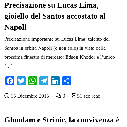
Precisazione su Lucas Lima,
gioiello del Santos accostato al
Napoli
Precisazione importante su Lucas Lima, talento del
Santos in orbita Napoli (e non solo) in vista della
prossima finestra di mercato: Edson Khodor è l’unico
[…]
Fa
T
W
Te
Li
C
ce
wi
ha
le
nk
on
15 Dicembre 2015
0
51 sec read
bo
tte
ts
gr
ed
di
ok
r
A
a
In
vi
pp
m
di
Ghoulam e Strinic, la convivenza è