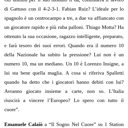
di Gattuso con il 4-2-3-1. Fabian Ruiz? L
’
ideale per lo
spagnolo
è
un centrocampo a tre, a due va affiancato con
un giocatore rapido e pi
ù
ruba palloni. Thiago Motta? Ha
ottenuto la sua occasione, ragazzo intelligente, preparato,
e far
à
tesoro dei suoi errori. Quando era il numero 10
della Nazionale ha subito la pressione? Lui non
è
un
numero 10, ma un mediano. Un 10
è
Lorenzo Insigne, a
lui sta bene quella maglia. A cosa si riferiva Spalletti
quando ha detto che i giocatori hanno debiti con lui?
Avranno giocato insieme a carte, non so. L
’
Italia
riuscir
à
a vincere l
’
Europeo? Lo spero con tutto il
cuore
”
.
Emanuele Calai
ò
a
“
Il Sogno Nel Cuore
”
su 1 Station