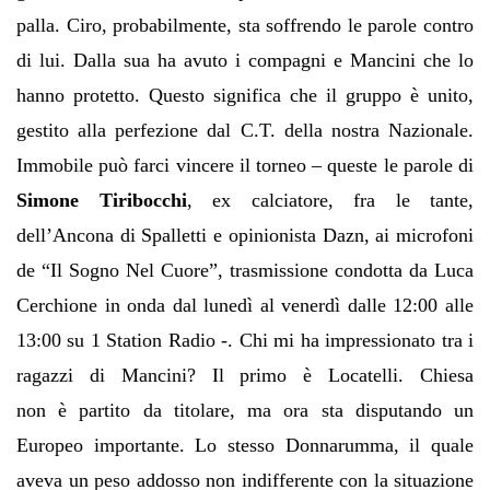
palla. Ciro, probabilmente, sta soffrendo le parole contro
di lui. Dalla sua ha avuto i compagni e Mancini che lo
hanno protetto. Questo significa che il gruppo
è
unito,
gestito alla perfezione dal C.T. della nostra Nazionale.
Immobile pu
ò
farci vincere il torneo
– queste le parole di
Simone Tiribocchi
, ex calciatore, fra le tante,
dell
’
Ancona di Spalletti e opinionista Dazn, ai microfoni
de
“
Il Sogno Nel Cuore
”
, trasmissione condotta da Luca
Cerchione in onda dal luned
ì
al venerd
ì
dalle 12:00 alle
13:00 su 1 Station Radio -.
Chi mi ha impressionato tra i
ragazzi di Mancini? Il primo
è
Locatelli. Chiesa
non
è
partito da titolare, ma ora sta disputando un
Europeo importante. Lo stesso Donnarumma, il quale
aveva un peso addosso non indifferente con la situazione