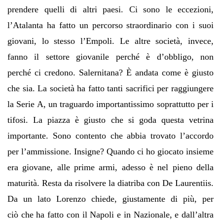
prendere quelli di altri paesi. Ci sono le eccezioni,
l
’
Atalanta ha fatto un percorso straordinario con i suoi
giovani, lo stesso l
’
Empoli. Le altre societ
à
, invece,
fanno il settore giovanile perch
é è
d
’
obbligo, non
perch
é
ci credono. Salernitana?
È
andata come
è
giusto
che sia. La societ
à
ha fatto tanti sacrifici per raggiungere
la Serie A, un traguardo importantissimo soprattutto per i
tifosi. La piazza
è
giusto che si goda questa vetrina
importante. Sono contento che abbia trovato l
’
accordo
per l
’
ammissione. Insigne? Quando ci ho giocato insieme
era giovane, alle prime armi, adesso
è
nel pieno della
maturit
à
. Resta da risolvere la diatriba con De Laurentiis.
Da un lato Lorenzo chiede, giustamente di pi
ù
, per
ci
ò
che ha fatto con il Napoli e in Nazionale, e dall
’
altra