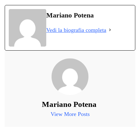
ce
wi
ha
le
nk
on
bo
tte
ts
gr
ed
di
Mariano Potena
ok
r
A
a
In
vi
Vedi la biografia completa
pp
m
di
Mariano Potena
View More Posts