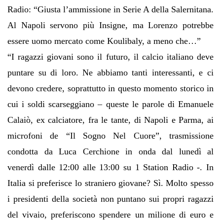
Radio
:
“
Giusta l
’
ammissione in Serie A della Salernitana.
Al Napoli servono pi
ù
Insigne, ma Lorenzo potrebbe
essere uomo mercato come Koulibaly, a meno che
…
”
“
I ragazzi giovani sono il futuro, il calcio italiano deve
puntare su di loro. Ne abbiamo tanti interessanti, e ci
devono credere, soprattutto in questo momento storico in
cui i soldi scarseggiano
– queste le parole di Emanuele
Calai
ò
, ex calciatore, fra le tante, di Napoli e Parma, ai
microfoni de
“
Il Sogno Nel Cuore
”
, trasmissione
condotta da Luca Cerchione in onda dal luned
ì
al
venerd
ì
dalle 12:00 alle 13:00 su 1 Station Radio -.
In
Italia si preferisce lo straniero giovane? S
ì
. Molto spesso
i presidenti della societ
à
non puntano sui propri ragazzi
del vivaio, preferiscono spendere un milione di euro e