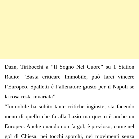
Dazn, Tiribocchi a
“
Il Sogno Nel Cuore
”
su 1 Station
Radio
:
“
Basta criticare Immobile, pu
ò
farci vincere
l
’
Europeo. Spalletti
è
l
’
allenatore giusto per il Napoli se
la rosa resta invariat
a
”
“
Immobile ha subito tante critiche ingiuste, sta facendo
meno di quello che fa alla Lazio ma questo
è
anche un
Europeo. Anche quando non fa gol,
è
prezioso, come nel
gol di Chiesa, nei tocchi sporchi, nei movimenti senza