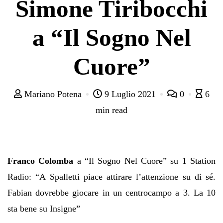
Simone Tiribocchi
a “Il Sogno Nel
Cuore”
Mariano Potena
9 Luglio 2021
0
6
min read
Franco Colomba
a
“
Il Sogno Nel Cuore
”
su 1 Station
Radio
:
“
A Spalletti piace attirare l
’
attenzione su di s
é
.
Fabian dovrebbe giocare in un centrocampo a 3. La 10
sta bene su Insigne
”