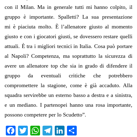
con il Milan. Ma in generale tutti mi hanno colpito, il
gruppo
è
importante. Spalletti? La sua presentazione
mi
è
piaciuta molto.
È
l
’
allenatore giusto al momento
giusto e con i giocatori giusti, se dovessero restare quelli
attuali.
È
tra i migliori tecnici in Italia. Cosa pu
ò
portare
al Napoli? Competenza, ma soprattutto la sicurezza di
avere un allenatore top che sia in grado di difendere il
gruppo da eventuali critiche che potrebbero
compromettere la stagione, come
è
gi
à
accaduto. Alla
squadra servirebbe un esterno basso a destra e a sinistra,
e un mediano. I partenopei hanno una rosa importante,
possono competere per lo Scudetto
”
.
Fa
T
W
Te
Li
C