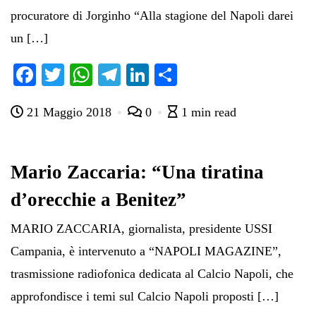
procuratore di Jorginho “Alla stagione del Napoli darei
un […]
Fa
T
W
Te
Li
C
ce
wi
ha
le
nk
on
21 Maggio 2018
0
1 min read
bo
tte
ts
gr
ed
di
ok
r
A
a
In
vi
pp
m
di
Mario Zaccaria: “Una tiratina
d’orecchie a Benitez”
MARIO ZACCARIA, giornalista, presidente USSI
Campania, è intervenuto a “NAPOLI MAGAZINE”,
trasmissione radiofonica dedicata al Calcio Napoli, che
approfondisce i temi sul Calcio Napoli proposti […]