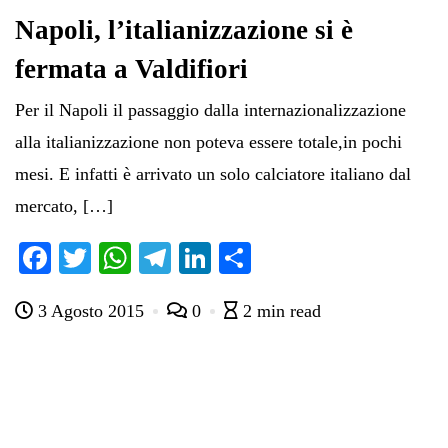
pp
m
di
Napoli, l’italianizzazione si è
fermata a Valdifiori
Per il Napoli il passaggio dalla internazionalizzazione
alla italianizzazione non poteva essere totale,in pochi
mesi. E infatti è arrivato un solo calciatore italiano dal
mercato, […]
Fa
T
W
Te
Li
C
ce
wi
ha
le
nk
on
3 Agosto 2015
0
2 min read
bo
tte
ts
gr
ed
di
ok
r
A
a
In
vi
pp
m
di