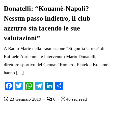
Donatelli: “Kouamè-Napoli?
Nessun passo indietro, il club
azzurro sta facendo le sue
valutazioni”
A Radio Marte nella trasmissione “Si gonfia la rete” di
Raffaele Auriemma è intervenuto Mario Donatelli,
direttore sportivo del Genoa: “Romero, Piatek e Kouamé
hanno […]
Fa
T
W
Te
Li
C
ce
wi
ha
le
nk
on
23 Gennaio 2019
0
48 sec read
bo
tte
ts
gr
ed
di
ok
r
A
a
In
vi