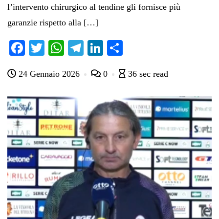
l’intervento chirurgico al tendine gli fornisce più
garanzie rispetto alla […]
Fa
T
W
Te
Li
C
ce
wi
ha
le
nk
on
24 Gennaio 2026
0
36 sec read
bo
tte
ts
gr
ed
di
ok
r
A
a
In
vi
pp
m
di