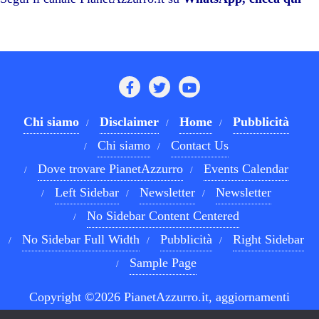
pp
m
di
Chi siamo
Disclaimer
Home
Pubblicità
Chi siamo
Contact Us
Dove trovare PianetAzzurro
Events Calendar
Left Sidebar
Newsletter
Newsletter
No Sidebar Content Centered
No Sidebar Full Width
Pubblicità
Right Sidebar
Sample Page
Copyright ©2026 PianetAzzurro.it, aggiornamenti