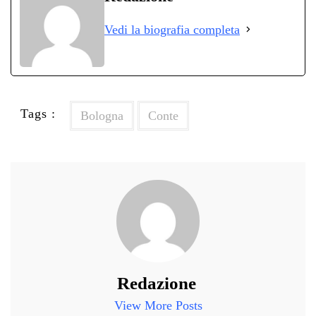
ok
r
A
a
In
vi
Vedi la biografia completa
pp
m
di
Tags :
Bologna
Conte
Redazione
View More Posts