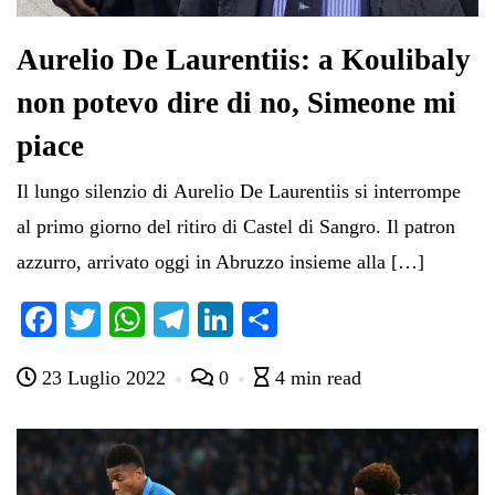
Aurelio De Laurentiis: a Koulibaly
non potevo dire di no, Simeone mi
piace
Il lungo silenzio di Aurelio De Laurentiis si interrompe
al primo giorno del ritiro di Castel di Sangro. Il patron
azzurro, arrivato oggi in Abruzzo insieme alla […]
Fa
T
W
Te
Li
C
ce
wi
ha
le
nk
on
23 Luglio 2022
0
4 min read
bo
tte
ts
gr
ed
di
ok
r
A
a
In
vi
pp
m
di