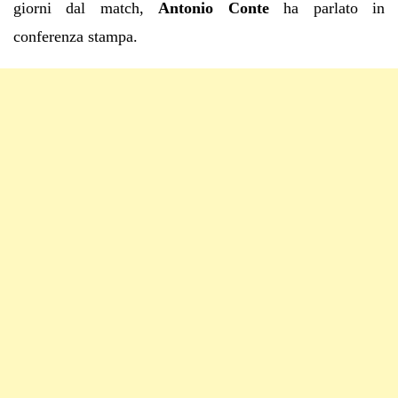
giorni dal match,
Antonio Conte
ha parlato in
conferenza stampa.