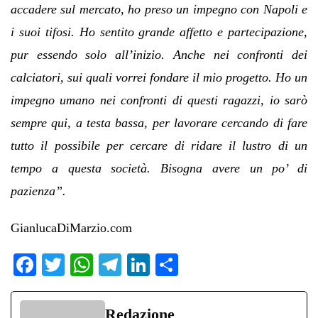
accadere sul mercato, ho preso un impegno con Napoli e
i suoi tifosi. Ho sentito grande affetto e partecipazione,
pur essendo solo all’inizio. Anche nei confronti dei
calciatori, sui quali vorrei fondare il mio progetto. Ho un
impegno umano nei confronti di questi ragazzi, io sarò
sempre qui, a testa bassa, per lavorare cercando di fare
tutto il possibile per cercare di ridare il lustro di un
tempo a questa società. Bisogna avere un po’ di
pazienza”.
GianlucaDiMarzio.com
Fa
T
W
Te
Li
C
ce
wi
ha
le
nk
on
bo
tte
ts
gr
ed
di
Redazione