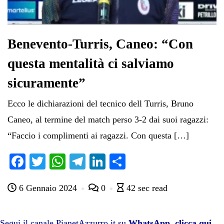
Benevento-Turris, Caneo: “Con
questa mentalità ci salviamo
sicuramente”
Ecco le dichiarazioni del tecnico dell Turris, Bruno
Caneo, al termine del match perso 3-2 dai suoi ragazzi:
“Faccio i complimenti ai ragazzi. Con questa […]
Fa
T
W
Te
Li
C
ce
wi
ha
le
nk
on
6 Gennaio 2024
0
42 sec read
bo
tte
ts
gr
ed
di
ok
r
A
a
In
vi
Segui il canale PianetAzzurro.it su
WhatsApp, clicca qui