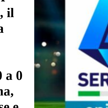
 il
a
0 a 0
ma,
se e