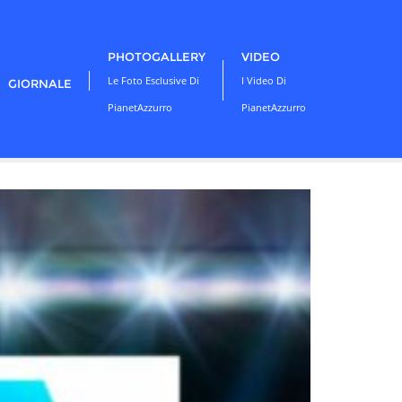
PHOTOGALLERY
VIDEO
Le Foto Esclusive Di
I Video Di
GIORNALE
PianetAzzurro
PianetAzzurro