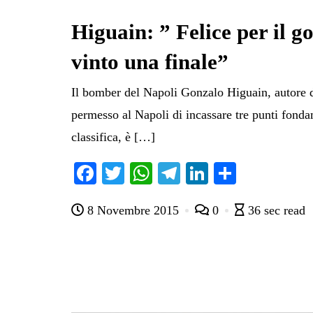
Higuain: ” Felice per il g
vinto una finale”
Il bomber del Napoli Gonzalo Higuain, autore d
permesso al Napoli di incassare tre punti fondam
classifica, è […]
Fa
T
W
Te
Li
C
ce
wi
ha
le
nk
on
8 Novembre 2015
0
36 sec read
bo
tte
ts
gr
ed
di
ok
r
A
a
In
vi
pp
m
di