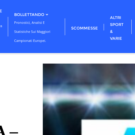
E
BOLLETTANDO
ALTRI
Pronostici, Analisi E
SPORT
ra
SCOMMESSE
&
Statistiche Sui Maggiori
VARIE
Campionati Europei.
A –