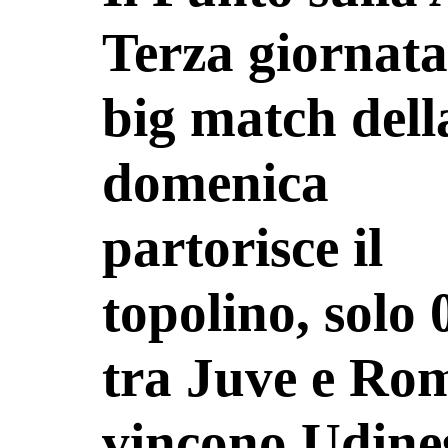
Terza giornata,
big match dell
domenica
partorisce il
topolino, solo 
tra Juve e Ro
vincono Udine