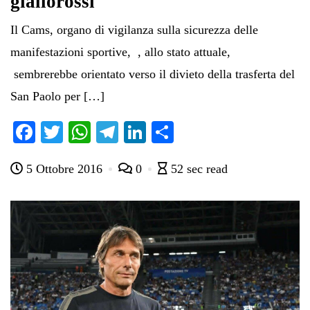
giallorossi
Il Cams, organo di vigilanza sulla sicurezza delle
manifestazioni sportive, , allo stato attuale,
sembrerebbe orientato verso il divieto della trasferta del
San Paolo per […]
Fa
T
W
Te
Li
C
ce
wi
ha
le
nk
on
5 Ottobre 2016
0
52 sec read
bo
tte
ts
gr
ed
di
ok
r
A
a
In
vi
pp
m
di