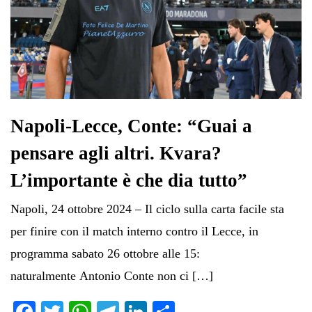
Napoli-Lecce, Conte: “Guai a
pensare agli altri. Kvara?
L’importante è che dia tutto”
Napoli, 24 ottobre 2024 – Il ciclo sulla carta facile sta
per finire con il match interno contro il Lecce, in
programma sabato 26 ottobre alle 15:
naturalmente Antonio Conte non ci […]
Fa
T
W
Te
Li
C