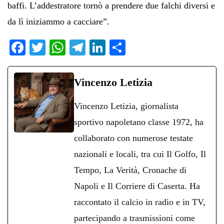
baffi. L’addestratore tornò a prendere due falchi diversi e
da lì iniziammo a cacciare”.
Fa
T
W
Te
Li
C
ce
wi
ha
le
nk
on
bo
tte
ts
gr
ed
di
Vincenzo Letizia
ok
r
A
a
In
vi
Vincenzo Letizia, giornalista
pp
m
di
sportivo napoletano classe 1972, ha
collaborato con numerose testate
nazionali e locali, tra cui Il Golfo, Il
Tempo, La Verità, Cronache di
Napoli e Il Corriere di Caserta. Ha
raccontato il calcio in radio e in TV,
partecipando a trasmissioni come