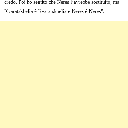
credo. Poi ho sentito che Neres l’avrebbe sostituito, ma
Kvaratskhelia è Kvaratskhelia e Neres è Neres”.