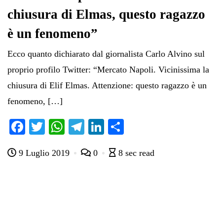
chiusura di Elmas, questo ragazzo
è un fenomeno”
Ecco quanto dichiarato dal giornalista Carlo Alvino sul
proprio profilo Twitter: “Mercato Napoli. Vicinissima la
chiusura di Elif Elmas. Attenzione: questo ragazzo è un
fenomeno, […]
Fa
T
W
Te
Li
C
ce
wi
ha
le
nk
on
9 Luglio 2019
0
8 sec read
bo
tte
ts
gr
ed
di
ok
r
A
a
In
vi
pp
m
di