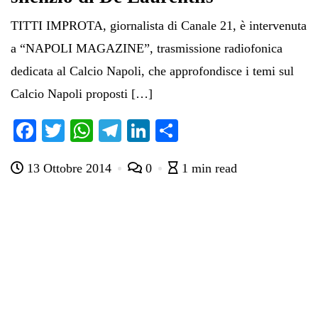
TITTI IMPROTA, giornalista di Canale 21, è intervenuta
a “NAPOLI MAGAZINE”, trasmissione radiofonica
dedicata al Calcio Napoli, che approfondisce i temi sul
Calcio Napoli proposti […]
Fa
T
W
Te
Li
C
ce
wi
ha
le
nk
on
13 Ottobre 2014
0
1 min read
bo
tte
ts
gr
ed
di
ok
r
A
a
In
vi
pp
m
di