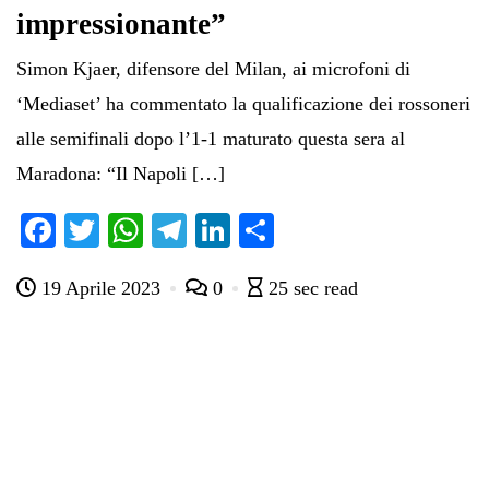
impressionante”
Simon Kjaer, difensore del Milan, ai microfoni di
‘Mediaset’ ha commentato la qualificazione dei rossoneri
alle semifinali dopo l’1-1 maturato questa sera al
Maradona: “Il Napoli […]
Fa
T
W
Te
Li
C
ce
wi
ha
le
nk
on
19 Aprile 2023
0
25 sec read
bo
tte
ts
gr
ed
di
ok
r
A
a
In
vi
pp
m
di