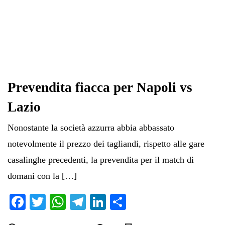
Prevendita fiacca per Napoli vs
Lazio
Nonostante la società azzurra abbia abbassato
notevolmente il prezzo dei tagliandi, rispetto alle gare
casalinghe precedenti, la prevendita per il match di
domani con la […]
Fa
T
W
Te
Li
C
ce
wi
ha
le
nk
on