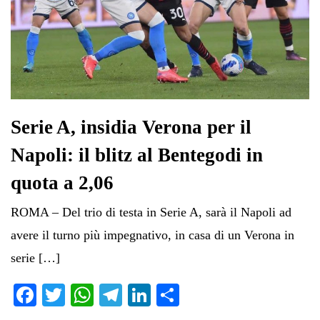
Serie A, insidia Verona per il
Napoli: il blitz al Bentegodi in
quota a 2,06
ROMA – Del trio di testa in Serie A, sarà il Napoli ad
avere il turno più impegnativo, in casa di un Verona in
serie […]
Fa
T
W
Te
Li
C
ce
wi
ha
le
nk
on