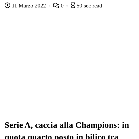
11 Marzo 2022
0
50 sec read
bo
tte
ts
gr
ed
di
ok
r
A
a
In
vi
pp
m
di
Serie A, caccia alla Champions: in
quota quarto posto in bilico tra