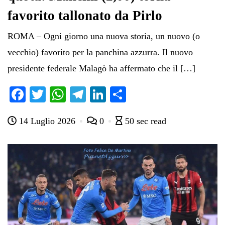
favorito tallonato da Pirlo
ROMA – Ogni giorno una nuova storia, un nuovo (o
vecchio) favorito per la panchina azzurra. Il nuovo
presidente federale Malagò ha affermato che il […]
Fa
T
W
Te
Li
C
ce
wi
ha
le
nk
on
14 Luglio 2026
0
50 sec read
bo
tte
ts
gr
ed
di
ok
r
A
a
In
vi
pp
m
di