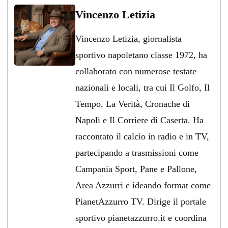
bo
tte
ts
gr
ed
di
Vincenzo Letizia
ok
r
A
a
In
vi
Vincenzo Letizia, giornalista
pp
m
di
sportivo napoletano classe 1972, ha
collaborato con numerose testate
nazionali e locali, tra cui Il Golfo, Il
Tempo, La Verità, Cronache di
Napoli e Il Corriere di Caserta. Ha
raccontato il calcio in radio e in TV,
partecipando a trasmissioni come
Campania Sport, Pane e Pallone,
Area Azzurri e ideando format come
PianetAzzurro TV. Dirige il portale
sportivo pianetazzurro.it e coordina