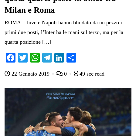
Milan e Roma
ROMA – Juve e Napoli hanno blindato da un pezzo i
primi due posti, l’Inter ha le mani sul terzo, ma per la
quarta posizione […]
Fa
T
W
Te
Li
C
ce
wi
ha
le
nk
on
22 Gennaio 2019
0
49 sec read
bo
tte
ts
gr
ed
di
ok
r
A
a
In
vi
pp
m
di