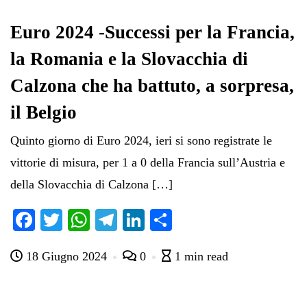
Euro 2024 -Successi per la Francia,
la Romania e la Slovacchia di
Calzona che ha battuto, a sorpresa,
il Belgio
Quinto giorno di Euro 2024, ieri si sono registrate le
vittorie di misura, per 1 a 0 della Francia sull’Austria e
della Slovacchia di Calzona […]
Fa
T
W
Te
Li
C
ce
wi
ha
le
nk
on
18 Giugno 2024
0
1 min read
bo
tte
ts
gr
ed
di
ok
r
A
a
In
vi