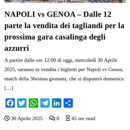
NAPOLI vs GENOA – Dalle 12
parte la vendita dei tagliandi per la
prossima gara casalinga degli
azzurri
A partire dalle ore 12:00 di oggi, mercoledì 30 Aprile
2025, saranno in vendita i biglietti per Napoli vs Genoa,
match della 36esima giornata, che si disputerà domenica
[…]
Fa
T
W
Te
Li
C
ce
wi
ha
le
nk
on
30 Aprile 2025
0
45 sec read
bo
tte
ts
gr
ed
di