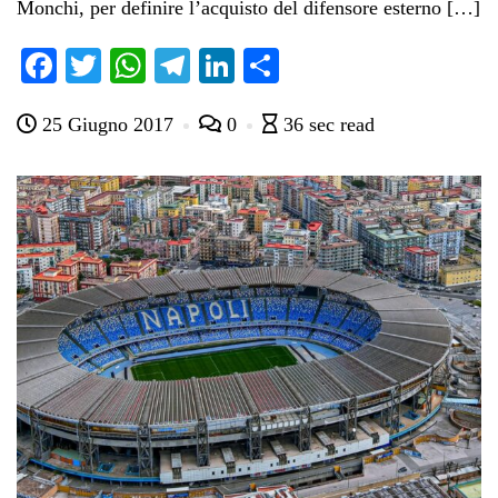
Monchi, per definire l’acquisto del difensore esterno […]
Fa
T
W
Te
Li
C
ce
wi
ha
le
nk
on
25 Giugno 2017
0
36 sec read
bo
tte
ts
gr
ed
di
ok
r
A
a
In
vi
pp
m
di