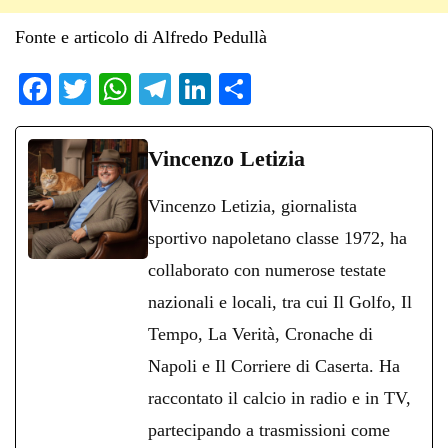
Fonte e articolo di Alfredo Pedullà
Fa
T
W
Te
Li
C
ce
wi
ha
le
nk
on
bo
tte
ts
gr
ed
di
Vincenzo Letizia
ok
r
A
a
In
vi
Vincenzo Letizia, giornalista
pp
m
di
sportivo napoletano classe 1972, ha
collaborato con numerose testate
nazionali e locali, tra cui Il Golfo, Il
Tempo, La Verità, Cronache di
Napoli e Il Corriere di Caserta. Ha
raccontato il calcio in radio e in TV,
partecipando a trasmissioni come