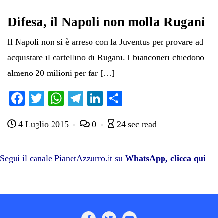
ok
r
A
a
In
vi
pp
m
di
Difesa, il Napoli non molla Rugani
Il Napoli non si è arreso con la Juventus per provare ad
acquistare il cartellino di Rugani. I bianconeri chiedono
almeno 20 milioni per far […]
Fa
T
W
Te
Li
C
ce
wi
ha
le
nk
on
4 Luglio 2015
0
24 sec read
bo
tte
ts
gr
ed
di
ok
r
A
a
In
vi
pp
m
di
Segui il canale PianetAzzurro.it su
WhatsApp, clicca qui