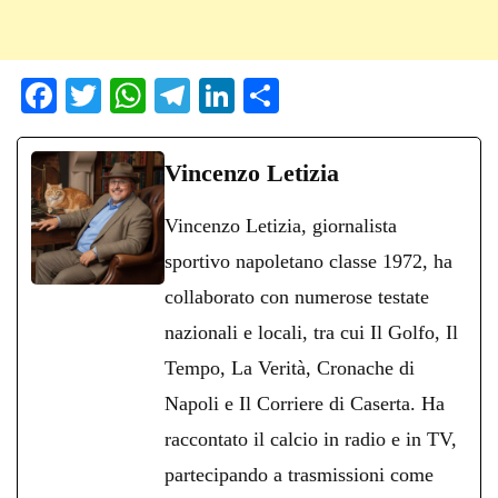
Fa
T
W
Te
Li
C
ce
wi
ha
le
nk
on
bo
tte
ts
gr
ed
di
Vincenzo Letizia
ok
r
A
a
In
vi
Vincenzo Letizia, giornalista
pp
m
di
sportivo napoletano classe 1972, ha
collaborato con numerose testate
nazionali e locali, tra cui Il Golfo, Il
Tempo, La Verità, Cronache di
Napoli e Il Corriere di Caserta. Ha
raccontato il calcio in radio e in TV,
partecipando a trasmissioni come