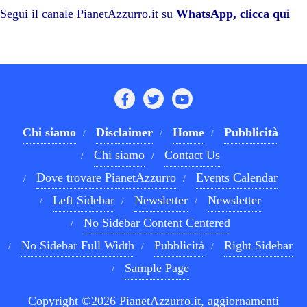
pp
m
di
Segui il canale PianetAzzurro.it su
WhatsApp, clicca qui
Chi siamo
Disclaimer
Home
Pubblicità
Chi siamo
Contact Us
Dove trovare PianetAzzurro
Events Calendar
Left Sidebar
Newsletter
Newsletter
No Sidebar Content Centered
No Sidebar Full Width
Pubblicità
Right Sidebar
Sample Page
Copyright ©2026 PianetAzzurro.it, aggiornamenti