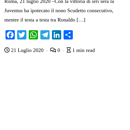
Roma, 21 luglio 2020 –Con la vittoria di ieri sera la
Juventus ha ipotecato il nono Scudetto consecutivo,
mentre il testa a testa tra Ronaldo […]
Fa
T
W
Te
Li
C
ce
wi
ha
le
nk
on
21 Luglio 2020
0
1 min read
bo
tte
ts
gr
ed
di
ok
r
A
a
In
vi
pp
m
di