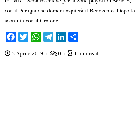
ROMA – Scontro chiave per la zona playoff di Serie B,
con il Perugia che domani ospiterà il Benevento. Dopo la
sconfitta con il Crotone, […]
Fa
T
W
Te
Li
C
ce
wi
ha
le
nk
on
5 Aprile 2019
0
1 min read
bo
tte
ts
gr
ed
di
ok
r
A
a
In
vi
pp
m
di