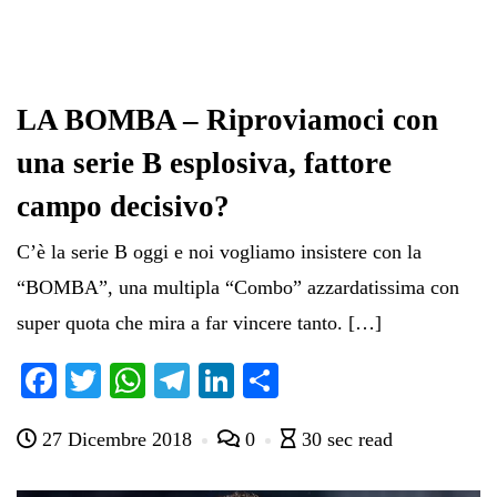
LA BOMBA – Riproviamoci con
una serie B esplosiva, fattore
campo decisivo?
C’è la serie B oggi e noi vogliamo insistere con la
“BOMBA”, una multipla “Combo” azzardatissima con
super quota che mira a far vincere tanto. […]
Fa
T
W
Te
Li
C
ce
wi
ha
le
nk
on
27 Dicembre 2018
0
30 sec read
bo
tte
ts
gr
ed
di
ok
r
A
a
In
vi