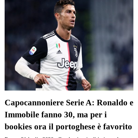
pp
m
di
Capocannoniere Serie A: Ronaldo e
Immobile fanno 30, ma per i
bookies ora il portoghese è favorito