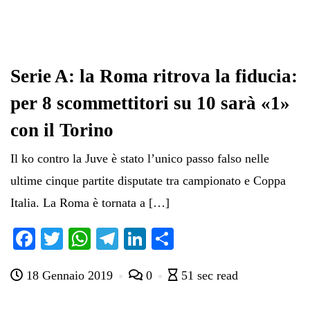
Serie A: la Roma ritrova la fiducia:
per 8 scommettitori su 10 sarà «1»
con il Torino
Il ko contro la Juve è stato l’unico passo falso nelle
ultime cinque partite disputate tra campionato e Coppa
Italia. La Roma è tornata a […]
Fa
T
W
Te
Li
C
ce
wi
ha
le
nk
on
18 Gennaio 2019
0
51 sec read
bo
tte
ts
gr
ed
di
ok
r
A
a
In
vi